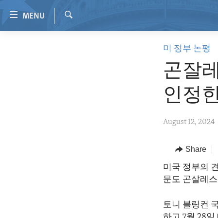
Accessibility
MENU
links
Search
Skip
HOME
미 정부 논평
to
VIDEO
main
곤잘레
content
RADIO
Skip
인정한
REGIONS
to
main
TOPICS
AFRICA
August 12, 2024
Navigation
ARCHIVE
AMERICAS
HUMAN RIGHTS
Skip
to
ABOUT US
Share
ASIA
SECURITY AND DEFENSE
Search
EUROPE
AID AND DEVELOPMENT
미국 정부의 
문도 곤살레스
MIDDLE EAST
DEMOCRACY AND GOVERNANCE
ECONOMY AND TRADE
토니 블링컨 
하고 7월 28