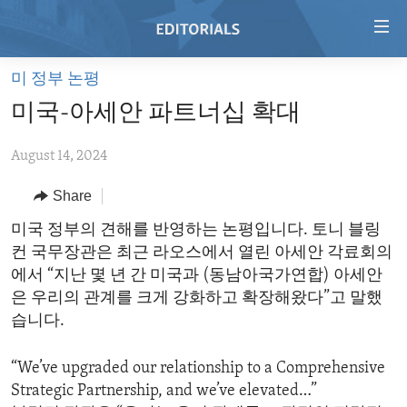
Accessibility
links
Skip
미 정부 논평
to
HOME
미국-아세안 파트너십 확대
main
VIDEO
content
August 14, 2024
RADIO
Skip
to
REGIONS
Share
main
TOPICS
AFRICA
미국 정부의 견해를 반영하는 논평입니다. 토니 블링
Navigation
컨 국무장관은 최근 라오스에서 열린 아세안 각료회의
Skip
ARCHIVE
AMERICAS
HUMAN RIGHTS
에서 “지난 몇 년 간 미국과 (동남아국가연합) 아세안
to
ABOUT US
ASIA
SECURITY AND DEFENSE
은 우리의 관계를 크게 강화하고 확장해왔다”고 말했
Search
습니다.
EUROPE
AID AND DEVELOPMENT
FOLLOW US
MIDDLE EAST
DEMOCRACY AND GOVERNANCE
“We’ve upgraded our relationship to a Comprehensive
Strategic Partnership, and we’ve elevated…”
ECONOMY AND TRADE