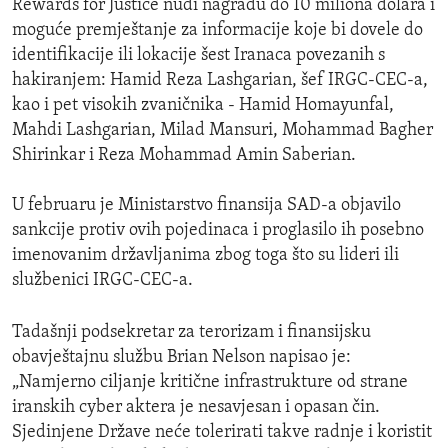
Rewards for Justice nudi nagradu do 10 miliona dolara i
moguće premještanje za informacije koje bi dovele do
identifikacije ili lokacije šest Iranaca povezanih s
hakiranjem: Hamid Reza Lashgarian, šef IRGC-CEC-a,
kao i pet visokih zvaničnika - Hamid Homayunfal,
Mahdi Lashgarian, Milad Mansuri, Mohammad Bagher
Shirinkar i Reza Mohammad Amin Saberian.
U februaru je Ministarstvo finansija SAD-a objavilo
sankcije protiv ovih pojedinaca i proglasilo ih posebno
imenovanim državljanima zbog toga što su lideri ili
službenici IRGC-CEC-a.
Tadašnji podsekretar za terorizam i finansijsku
obavještajnu službu Brian Nelson napisao je:
„Namjerno ciljanje kritične infrastrukture od strane
iranskih cyber aktera je nesavjesan i opasan čin.
Sjedinjene Države neće tolerirati takve radnje i koristit