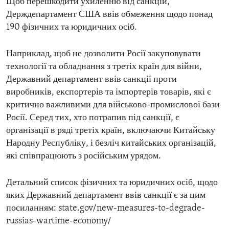
Щоб перешкодити ухиленню від санкцій,
Держдепартамент США ввів обмеження щодо понад
190 фізичних та юридичних осіб.
Наприклад, щоб не дозволити Росії закуповувати
технології та обладнання з третіх країн для війни,
Державний департамент ввів санкції проти
виробників, експортерів та імпортерів товарів, які є
критично важливими для військово-промислової бази
Росії. Серед тих, хто потрапив під санкції, є
організації в ряді третіх країн, включаючи Китайську
Народну Республіку, і безліч китайських організацій,
які співпрацюють з російським урядом.
Детальний список фізичних та юридичних осіб, щодо
яких Державний департамент ввів санкції є за цим
посиланням: state.gov/new-measures-to-degrade-
russias-wartime-economy/