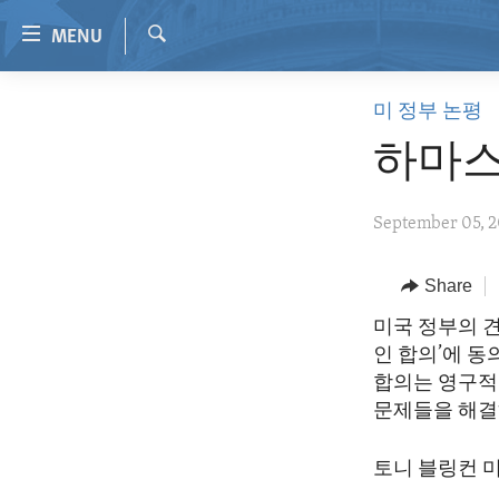
Accessibility
MENU
links
Search
Skip
HOME
미 정부 논평
to
VIDEO
main
하마스
content
RADIO
Skip
REGIONS
September 05, 
to
main
TOPICS
AFRICA
Navigation
Share
ARCHIVE
AMERICAS
HUMAN RIGHTS
Skip
미국 정부의 
to
ABOUT US
ASIA
SECURITY AND DEFENSE
인 합의’에 동
Search
EUROPE
AID AND DEVELOPMENT
합의는 영구적
문제들을 해결
MIDDLE EAST
DEMOCRACY AND GOVERNANCE
ECONOMY AND TRADE
토니 블링컨 