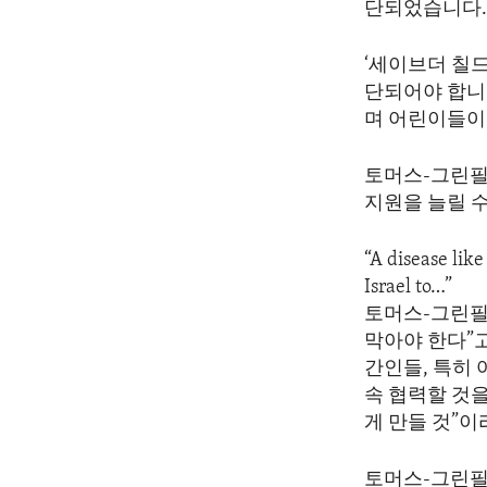
단되었습니다
‘세이브더 칠
단되어야 합니
며 어린이들이
토머스-그린필
지원을 늘릴 
“A disease lik
Israel to…”
토머스-그린필
막아야 한다”
간인들, 특히
속 협력할 것
게 만들 것”
토머스-그린필