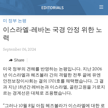
Accessibility
links
Skip
미 정부 논평
to
HOME
이스라엘-레바논 국경 안정 위한 노
main
VIDEO
content
력
RADIO
Skip
to
September 06, 2024
REGIONS
main
Share
TOPICS
AFRICA
Navigation
Skip
ARCHIVE
미국 정부의 견해를 반영하는 논평입니다. 지난 2006
AMERICAS
HUMAN RIGHTS
to
년 이스라엘과 헤즈볼라 간의 격렬한 전투 끝에 유엔
ABOUT US
ASIA
SECURITY AND DEFENSE
Search
안전보장이사회는 결의 1701호를 채택했습니다. 그 결
EUROPE
AID AND DEVELOPMENT
과 지난 18년간 레바논과 이스라엘, 골란고원을 가로지
FOLLOW US
르는 경계선은 대체로 조용했습니다.
MIDDLE EAST
DEMOCRACY AND GOVERNANCE
ECONOMY AND TRADE
“그러나 10월 8일 아침 헤즈볼라가 이스라엘에 대한 로