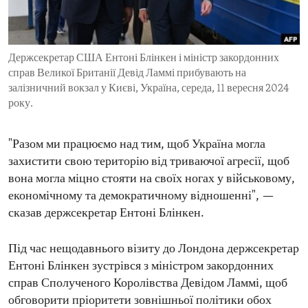
ENVIRONMENT AND HEALTH
IDEALS AND INSTITUTIONS
Держсекретар США Ентоні Блінкен і міністр закордонних
справ Великої Британії Девід Ламмі прибувають на
залізничний вокзал у Києві, Україна, середа, 11 вересня 2024
року.
"Разом ми працюємо над тим, щоб Україна могла
захистити свою територію від триваючої агресії, щоб
вона могла міцно стояти на своїх ногах у військовому,
економічному та демократичному відношенні", —
сказав держсекретар Ентоні Блінкен.
Під час нещодавнього візиту до Лондона держсекретар
Ентоні Блінкен зустрівся з міністром закордонних
справ Сполученого Королівства Девідом Ламмі, щоб
обговорити пріоритети зовнішньої політики обох