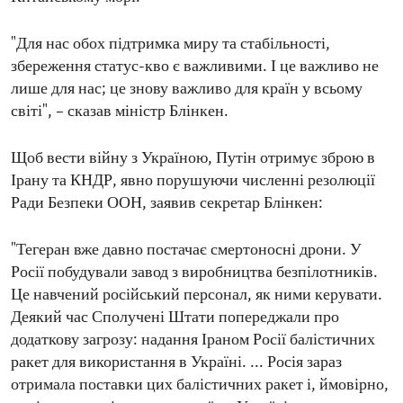
"Для нас обох підтримка миру та стабільності,
збереження статус-кво є важливими. І це важливо не
лише для нас; це знову важливо для країн у всьому
світі", – сказав міністр Блінкен.
Щоб вести війну з Україною, Путін отримує зброю в
Ірану та КНДР, явно порушуючи численні резолюції
Ради Безпеки ООН, заявив секретар Блінкен:
"Тегеран вже давно постачає смертоносні дрони. У
Росії побудували завод з виробництва безпілотників.
Це навчений російський персонал, як ними керувати.
Деякий час Сполучені Штати попереджали про
додаткову загрозу: надання Іраном Росії балістичних
ракет для використання в Україні. ... Росія зараз
отримала поставки цих балістичних ракет і, ймовірно,