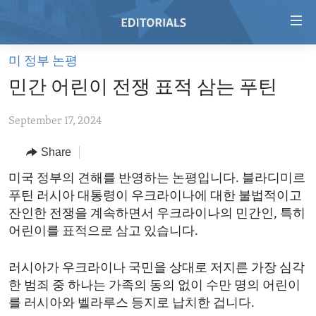
Accessibility
links
Skip
미 정부 논평
to
HOME
민간 어린이 전쟁 표적 삼는 푸틴
main
VIDEO
content
September 17, 2024
RADIO
Skip
to
REGIONS
Share
main
TOPICS
AFRICA
미국 정부의 견해를 반영하는 논평입니다. 블라디미르
Navigation
푸틴 러시아 대통령이 우크라이나에 대한 불법적이고
Skip
ARCHIVE
AMERICAS
HUMAN RIGHTS
잔인한 전쟁을 계속하면서 우크라이나의 민간인, 특히
to
ABOUT US
ASIA
SECURITY AND DEFENSE
어린이를 표적으로 삼고 있습니다.
Search
EUROPE
AID AND DEVELOPMENT
FOLLOW US
러시아가 우크라이나 국민을 상대로 저지른 가장 심각
MIDDLE EAST
DEMOCRACY AND GOVERNANCE
한 범죄 중 하나는 가족의 동의 없이 수만 명의 어린이
를 러시아와 벨라루스 등지로 납치한 겁니다.
ECONOMY AND TRADE