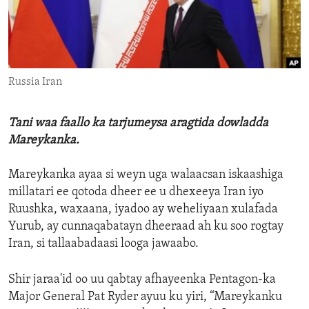
ENVIRONMENT AND HEALTH
IDEALS AND INSTITUTIONS
Russia Iran
Tani waa faallo ka tarjumeysa aragtida dowladda
Mareykanka.
Mareykanka ayaa si weyn uga walaacsan iskaashiga
millatari ee qotoda dheer ee u dhexeeya Iran iyo
Ruushka, waxaana, iyadoo ay weheliyaan xulafada
Yurub, ay cunnaqabatayn dheeraad ah ku soo rogtay
Iran, si tallaabadaasi looga jawaabo.
Shir jaraa'id oo uu qabtay afhayeenka Pentagon-ka
Major General Pat Ryder ayuu ku yiri, “Mareykanku