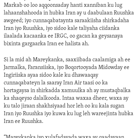
Markab oo loo aqqoonsaday hanti xanniban ku lug
lahaanshahooda in hubka Iran ay u daabulaan Ruushka
awgeed; iyo cunnaqabataynta saraakiisha shirkadaha
Iran iyo Ruushka, iyo sidoo kale taliyaha ciidanka
ilaalada kacaanka ee IRGC, oo gacan ka geysanaya
bixinta gargaarka Iran ee halista ah.
Si la mid ah Mareykanka, saaxiibada caalamiga ah ee
Jarmalka, Faransiiska, iyo Boqortooyada Midowday ee
Ingiriiska ayaa sidoo kale ku dhawaaqay
cunnaqabateyn la saaray Iran Air taasi oo ka
hortagaysa in shirkadda xamuulka ah ay mustaqbalka
ka shaqeyso dalalkooda. Intaa waxaa dheer, waxa ay
ku talo jiraan shakhsiyaad hor leh oo ku kala sugan
Iran iyo Ruushka iyo kuwa ku lug leh wareejinta hubka
Iran ee Ruushka.
“Mareykanka iyo xulafadayada waxa ay qaadayaan