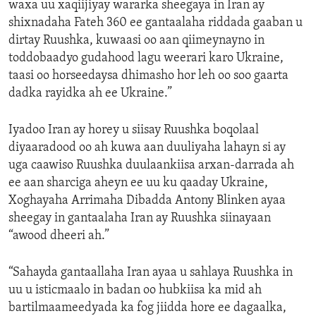
waxa uu xaqiijiyay wararka sheegaya in Iran ay
shixnadaha Fateh 360 ee gantaalaha riddada gaaban u
dirtay Ruushka, kuwaasi oo aan qiimeynayno in
toddobaadyo gudahood lagu weerari karo Ukraine,
taasi oo horseedaysa dhimasho hor leh oo soo gaarta
dadka rayidka ah ee Ukraine.”
Iyadoo Iran ay horey u siisay Ruushka boqolaal
diyaaradood oo ah kuwa aan duuliyaha lahayn si ay
uga caawiso Ruushka duulaankiisa arxan-darrada ah
ee aan sharciga aheyn ee uu ku qaaday Ukraine,
Xoghayaha Arrimaha Dibadda Antony Blinken ayaa
sheegay in gantaalaha Iran ay Ruushka siinayaan
“awood dheeri ah.”
“Sahayda gantaallaha Iran ayaa u sahlaya Ruushka in
uu u isticmaalo in badan oo hubkiisa ka mid ah
bartilmaameedyada ka fog jiidda hore ee dagaalka,