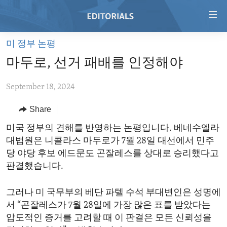
Accessibility
links
Skip
미 정부 논평
to
HOME
마두로, 선거 패배를 인정해야
main
VIDEO
content
September 18, 2024
RADIO
Skip
to
REGIONS
Share
main
TOPICS
AFRICA
미국 정부의 견해를 반영하는 논평입니다. 베네수엘라
Navigation
대법원은 니콜라스 마두로가 7월 28일 대선에서 민주
Skip
ARCHIVE
AMERICAS
HUMAN RIGHTS
당 야당 후보 에드문도 곤잘레스를 상대로 승리했다고
to
ABOUT US
ASIA
SECURITY AND DEFENSE
판결했습니다.
Search
EUROPE
AID AND DEVELOPMENT
FOLLOW US
그러나 미 국무부의 베단 파텔 수석 부대변인은 성명에
MIDDLE EAST
DEMOCRACY AND GOVERNANCE
서 “곤잘레스가 7월 28일에 가장 많은 표를 받았다는
압도적인 증거를 고려할 때 이 판결은 모든 신뢰성을
ECONOMY AND TRADE