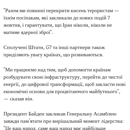
"Разом ми повинні перекрити кисень терористам —
їхнім посіпакам, які закликали до нових подій 7
жовтня, і гарантувати, що Іран ніколи, ніколи не
матиме ядерної зброї".
Сполучені Штати, G7 та інші партнери також
приділяють увагу країнах, що розвиваються.
"Ми працюємо над тим, щоб допомогти країнам
розбудувати свою інфраструктуру, перейти до чистої
енергії, до цифрової трансформації, щоб закласти нові
економічні основи для процвітаючого майбутнього",
— сказав він.
Президент Байден закликав Генеральну Асамблею
завжди пам’ятати про вирішальний момент лідерства:
"Це ваш народ, саме ваш народ має найбільше