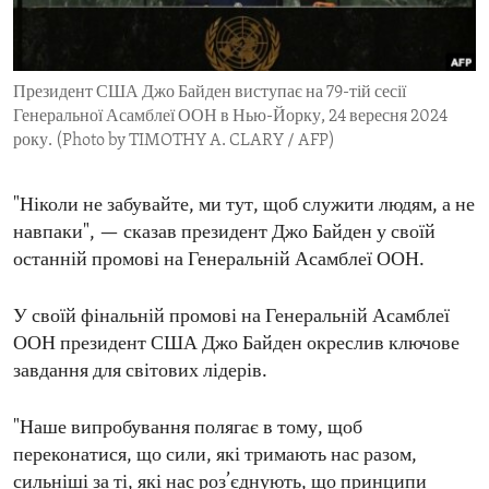
ENVIRONMENT AND HEALTH
IDEALS AND INSTITUTIONS
Президент США Джо Байден виступає на 79-тій сесії
Генеральної Асамблеї ООН в Нью-Йорку, 24 вересня 2024
року. (Photo by TIMOTHY A. CLARY / AFP)
"Ніколи не забувайте, ми тут, щоб служити людям, а не
навпаки", — сказав президент Джо Байден у своїй
останній промові на Генеральній Асамблеї ООН.
У своїй фінальній промові на Генеральній Асамблеї
ООН президент США Джо Байден окреслив ключове
завдання для світових лідерів.
"Наше випробування полягає в тому, щоб
переконатися, що сили, які тримають нас разом,
сильніші за ті, які нас роз’єднують, що принципи