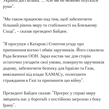
Україна досі вільна. ... Але ми не можемо опускати
руки".
"Ми також працюємо над тим, щоб забезпечити
більший рівень миру та стабільності на Близькому
Сході", – сказав президент Байден.
"Я просунув з Катаром і Єгиптом угоду про
припинення вогню і обмін заручників. Його схвалила
Рада Безпеки ООН. Зараз настав час для сторін
остаточно узгодити свої умови, повернути заручників
додому, забезпечити безпеку для Ізраїлю та Гази,
вивільненої від влади ХАМАСу, полегшити
страждання в Газі та припинити цю війну".
Президент Байден сказав: "Прогрес у справі миру
зміцнить нас у боротьбі з постійною загрозою з боку
Ірану".