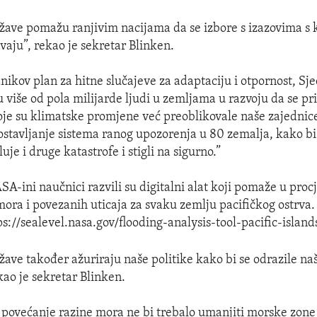
žave pomažu ranjivim nacijama da se izbore s izazovima s 
vaju”, rekao je sekretar Blinken.
nikov plan za hitne slučajeve za adaptaciju i otpornost, Sj
više od pola milijarde ljudi u zemljama u razvoju da se pr
je su klimatske promjene već preoblikovale naše zajednice
ostavljanje sistema ranog upozorenja u 80 zemalja, kako bi 
luje i druge katastrofe i stigli na sigurno.”
SA-ini naučnici razvili su digitalni alat koji pomaže u pro
mora i povezanih uticaja za svaku zemlju pacifičkog ostrva
ps://sealevel.nasa.gov/flooding-analysis-tool-pacific-island
žave također ažuriraju naše politike kako bi se odrazile na
kao je sekretar Blinken.
a povećanje razine mora ne bi trebalo umanjiti morske zone