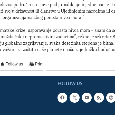
bolovna područja i resurse pod jurisdikcijom jedne nacije. I
ti svoju državnost ili članstvo u Ujedinjenim narodima ili 
organizacijama zbog porasta nivoa mora.”
imatske krize, usporavanje porasta nivoa mora – znam da se
 možda čak i nepremostivim zadacima”, rekao je sekretar B
ju globalno zagrijavanje, svaka desetinka stepena je bitna.
k važan i za zaštitu naše planete i našu zajedničku budućno
Follow us
Print
FOLLOW US