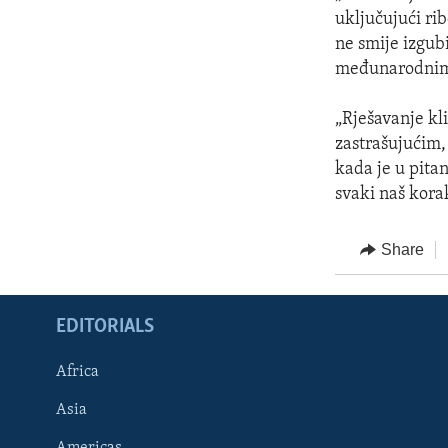
uključujući ri
ne smije izgubi
međunarodnim 
„Rješavanje kl
zastrašujućim,
kada je u pitan
svaki naš kora
Share
EDITORIALS
Africa
Asia