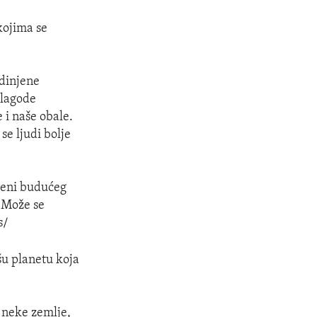
kojima se
edinjene
ilagode
 i naše obale.
se ljudi bolje
cjeni budućeg
. Može se
s/
šu planetu koja
 neke zemlje,