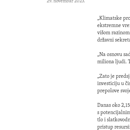
29. novembar 2023.
„Klimatske pro
ekstremne vrem
višom razinom 
državni sekret
„Na osnovu sad
miliona ljudi. 
„Zato je preds
investiciju u č
prepolove svoj
Danas oko 2,15
s potencijalni
tlo i slatkovo
pristup resurs