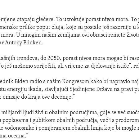
mjene otapaju glečere. To uzrokuje porast nivoa mora. To 
enske prilike poput oluja, koje su postale još razornije u 
mora. U mnogim našim zemljama ovi obrasci remete živote
ar Antony Blinken.
ašnjih trendova, do 2050. porast nivoa mora mogao bi rasel
To još možemo spriječiti, ali vrijeme za djelovanje ističe”, re
jednik Biden radio s našim Kongresom kako bi napravio na
istu energiju ikada, stavljajući Sjedinjene Države na pravi p
e emisije do kraja ove decenije.”
 milijardi ljudi živi u obalnim područjima, gdje se već suo
m poplavama i gubitkom obalnih područja, već i s prodorom
dne vodonosnike i pomjeranjem obalnih linija koje bi mogle r
ima oceana.”