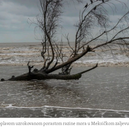
oplavom uzrokovanom porastom razine mora u Meksičkom zaljevu, 