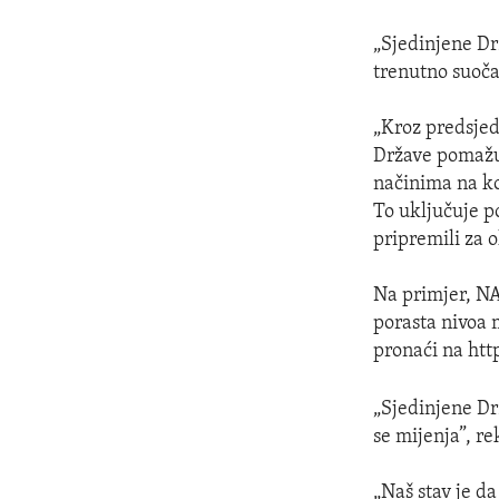
„Sjedinjene Dr
trenutno suoča
„Kroz predsjed
Države pomažu 
načinima na ko
To uključuje p
pripremili za o
Na primjer, NA
porasta nivoa 
pronaći na htt
„Sjedinjene Dr
se mijenja”, re
„Naš stav je d