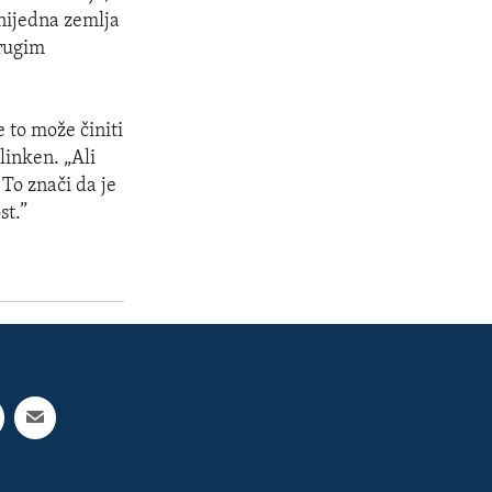
 nijedna zemlja
drugim
 to može činiti
linken. „Ali
 To znači da je
st.”