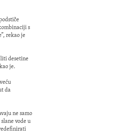
podstiče
kombinaciji s
”, rekao je
iti desetine
kao je.
jveću
ut da
čavaju ne samo
 slane vode u
edefinirati