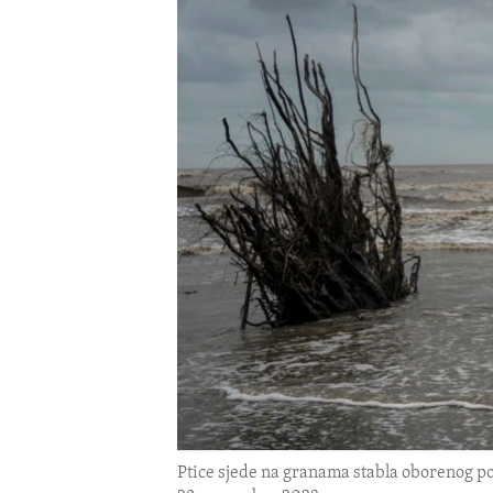
ENVIRONMENT AND HEALTH
IDEALS AND INSTITUTIONS
Ptice sjede na granama stabla oborenog p