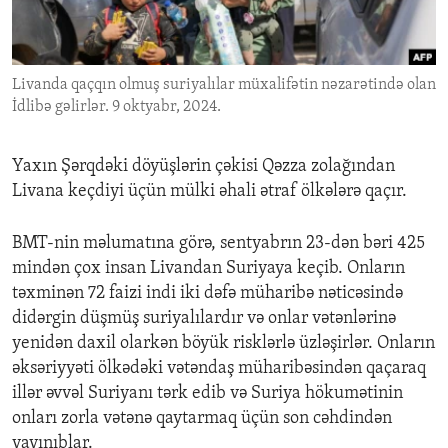
ENVIRONMENT AND HEALTH
IDEALS AND INSTITUTIONS
Livanda qaçqın olmuş suriyalılar müxalifətin nəzarətində olan
İdlibə gəlirlər. 9 oktyabr, 2024.
Yaxın Şərqdəki döyüşlərin çəkisi Qəzza zolağından
Livana keçdiyi üçün mülki əhali ətraf ölkələrə qaçır.
BMT-nin məlumatına görə, sentyabrın 23-dən bəri 425
mindən çox insan Livandan Suriyaya keçib. Onların
təxminən 72 faizi indi iki dəfə müharibə nəticəsində
didərgin düşmüş suriyalılardır və onlar vətənlərinə
yenidən daxil olarkən böyük risklərlə üzləşirlər. Onların
əksəriyyəti ölkədəki vətəndaş müharibəsindən qaçaraq
illər əvvəl Suriyanı tərk edib və Suriya hökumətinin
onları zorla vətənə qaytarmaq üçün son cəhdindən
yayınıblar.