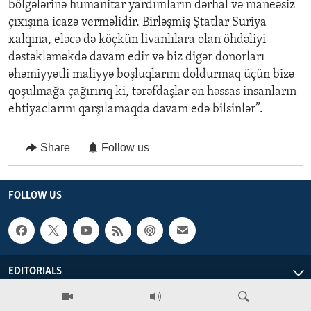
bölgələrinə humanitar yardımların dərhal və maneəsiz
çıxışına icazə verməlidir. Birləşmiş Ştatlar Suriya
xalqına, eləcə də köçkün livanlılara olan öhdəliyi
dəstəkləməkdə davam edir və biz digər donorları
əhəmiyyətli maliyyə boşluqlarını doldurmaq üçün bizə
qoşulmağa çağırırıq ki, tərəfdaşlar ən həssas insanların
ehtiyaclarını qarşılamaqda davam edə bilsinlər”.
Share
Follow us
FOLLOW US
EDITORIALS