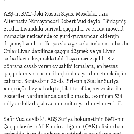
ABŞ-ın BMT-dəki Xüsusi Siyasi Məsələlər üzrə
Alternativ Nümayəndəsi Robert Vud deyib: “Birləşmiş
Ştatlar Livandakı suriyalı qaçqınlar və orada mövcud
münaqişə nəticəsində öz yurd-yuvasından didərgin
düşmüş livanlı mülki şəxslərə görə dərindən narahatdır.
Onlar Livan daxilində qaçqın düşmək və ya Livan
sərhədlərini keçməklə təhlükəyə məruz qalıb. Biz
böhrana cavab verən ev sahibi icmalara, ən həssas
qaçqınlara və məcburi köçkünlərə yardım etmək üçün
çalışırıq. Sentyabrın 26-da Birləşmiş Ştatlar Suriya
xalqı üçün beynəlxalq təşkilat tərəfdaşları vasitəsilə
göstərilən yardımlar da daxil olmaqla, təxminən 534
milyon dollarlıq əlavə humanitar yardım elan edibi”.
Səfir Vud deyib ki, ABŞ Suriya hökumətinin BMT-nin
Qaçqınlar üzrə Ali Komissarlığının (QAK) ofisinə həm