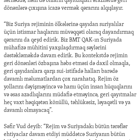
sərhəddə, həm də onların qayıtdıqları ərazilərdə geri
dönənlərə çıxışına icazə vermək qərarını alqışlayır.
“Biz Suriya rejiminin ölkələrinə qayıdan suriyalılar
üçün istismar haqlarını müvəqqəti olaraq dayandırmaq
qərarını da qeyd edirik. Biz BMT QAK-ın Suriyada
mühafizə mühitini yaxşılaşdırmaq səylərini
dəstəkləməkdə davam edirik. Bu kontekstdə rejimin
geri dönənləri özbaşına həbs etməsi də daxil olmaqla,
geri qayıdanlara qarşı sui-istifadə halları barədə
davamlı məlumatlardan çox narahatıq. Rejim öz
yollarını dəyişməyincə və hamı üçün insan hüquqlarını
və əsas azadlıqlarını müdafiə etməyincə, geri qayıtmalar
heç vaxt həqiqətən könüllü, təhlükəsiz, ləyaqətli və ya
davamlı olmayacaq”.
Səfir Vud deyib: “Rejim və Suriyadakı bütün tərəflər
ehtiyaclar davam etdiyi müddətcə Suriyanın bütün