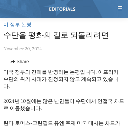
Accessibility
links
Skip
미 정부 논평
to
HOME
수단을 평화의 길로 되돌리려면
main
VIDEO
content
November 20, 2024
RADIO
Skip
to
REGIONS
Share
main
TOPICS
AFRICA
미국 정부의 견해를 반영하는 논평입니다. 아프리카
Navigation
수단의 위기 사태가 진정되지 않고 계속되고 있습니
Skip
ARCHIVE
AMERICAS
HUMAN RIGHTS
다.
to
ABOUT US
ASIA
SECURITY AND DEFENSE
Search
2024년 10월에는 많은 난민들이 수단에서 인접국 차드
EUROPE
AID AND DEVELOPMENT
FOLLOW US
로 이동했습니다.
MIDDLE EAST
DEMOCRACY AND GOVERNANCE
린다 토머스-그린필드 유엔 주재 미국 대사는 차드가
ECONOMY AND TRADE