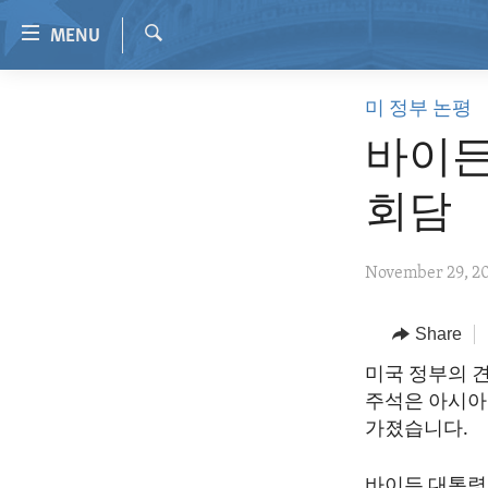
Accessibility
MENU
links
Search
Skip
HOME
미 정부 논평
to
VIDEO
main
바이든
content
RADIO
Skip
회담
REGIONS
to
main
TOPICS
AFRICA
November 29, 2
Navigation
ARCHIVE
AMERICAS
HUMAN RIGHTS
Skip
to
ABOUT US
Share
ASIA
SECURITY AND DEFENSE
Search
EUROPE
AID AND DEVELOPMENT
미국 정부의 
주석은 아시아
MIDDLE EAST
DEMOCRACY AND GOVERNANCE
가졌습니다.
ECONOMY AND TRADE
바이든 대통령