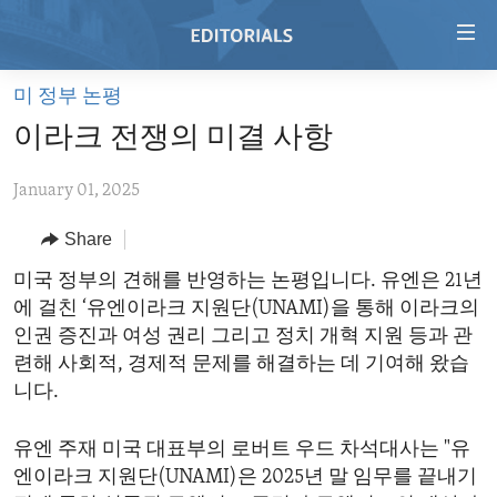
Accessibility
links
Skip
미 정부 논평
to
HOME
이라크 전쟁의 미결 사항
main
VIDEO
content
January 01, 2025
RADIO
Skip
to
REGIONS
Share
main
TOPICS
AFRICA
미국 정부의 견해를 반영하는 논평입니다. 유엔은 21년
Navigation
에 걸친 ‘유엔이라크 지원단(UNAMI)을 통해 이라크의
Skip
ARCHIVE
AMERICAS
HUMAN RIGHTS
인권 증진과 여성 권리 그리고 정치 개혁 지원 등과 관
to
ABOUT US
ASIA
SECURITY AND DEFENSE
련해 사회적, 경제적 문제를 해결하는 데 기여해 왔습
Search
니다.
EUROPE
AID AND DEVELOPMENT
FOLLOW US
MIDDLE EAST
DEMOCRACY AND GOVERNANCE
유엔 주재 미국 대표부의 로버트 우드 차석대사는 "유
엔이라크 지원단(UNAMI)은 2025년 말 임무를 끝내기
ECONOMY AND TRADE