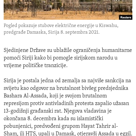
ENVIRONMENT AND HEALTH
IDEALS AND INSTITUTIONS
Pogled pokazuje stubove električne energije u Kiswahu,
predgrađe Damaska, Sirija 8. septembra 2021.
Sjedinjene Države su ublažile ograničenja humanitarne
pomoći Siriji kako bi pomogle sirijskom narodu u
vrijeme političke tranzicije.
Sirija je postala jedna od zemalja sa najviše sankcija na
svijetu kao odgovor na brutalnost bivšeg predsjednika
Bashara Al-Assada, koji je svojom brutalnom
represijom protiv antivladinih protesta zapalio užasan
13-godišnji građanski rat. Njegova vladavina je
okončana 8. decembra kada su islamistički
pobunjenici, predvođeni grupom Hayat Tahrir al-
Sham, ili HTS, upali u Damask, otjeravši Assada u egzil.