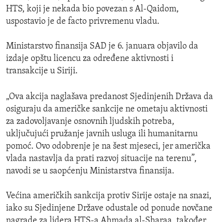
HTS, koji je nekada bio povezan s Al-Qaidom,
uspostavio je de facto privremenu vladu.
Ministarstvo finansija SAD je 6. januara objavilo da
izdaje opštu licencu za određene aktivnosti i
transakcije u Siriji.
„Ova akcija naglašava predanost Sjedinjenih Država da
osiguraju da američke sankcije ne ometaju aktivnosti
za zadovoljavanje osnovnih ljudskih potreba,
uključujući pružanje javnih usluga ili humanitarnu
pomoć. Ovo odobrenje je na šest mjeseci, jer američka
vlada nastavlja da prati razvoj situacije na terenu”,
navodi se u saopćenju Ministarstva finansija.
Većina američkih sankcija protiv Sirije ostaje na snazi,
iako su Sjedinjene Države odustale od ponude novčane
nagrade za lidera HTS-a Ahmada al-Sharaa, također