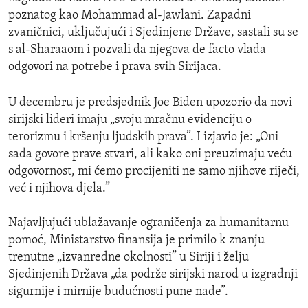
poznatog kao Mohammad al-Jawlani. Zapadni
zvaničnici, uključujući i Sjedinjene Države, sastali su se
s al-Sharaaom i pozvali da njegova de facto vlada
odgovori na potrebe i prava svih Sirijaca.
U decembru je predsjednik Joe Biden upozorio da novi
sirijski lideri imaju „svoju mračnu evidenciju o
terorizmu i kršenju ljudskih prava”. I izjavio je: „Oni
sada govore prave stvari, ali kako oni preuzimaju veću
odgovornost, mi ćemo procijeniti ne samo njihove riječi,
već i njihova djela.”
Najavljujući ublažavanje ograničenja za humanitarnu
pomoć, Ministarstvo finansija je primilo k znanju
trenutne „izvanredne okolnosti” u Siriji i želju
Sjedinjenih Država „da podrže sirijski narod u izgradnji
sigurnije i mirnije budućnosti pune nade”.