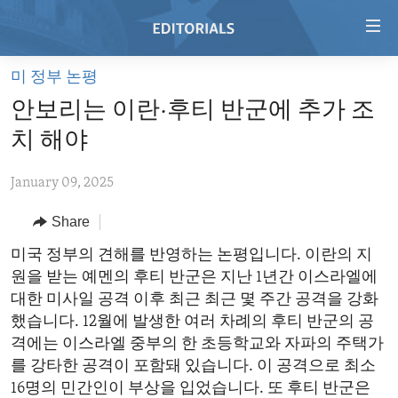
Accessibility
links
Skip
미 정부 논평
to
HOME
안보리는 이란·후티 반군에 추가 조
main
VIDEO
content
치 해야
RADIO
Skip
to
January 09, 2025
REGIONS
main
Share
TOPICS
AFRICA
Navigation
Skip
ARCHIVE
미국 정부의 견해를 반영하는 논평입니다. 이란의 지
AMERICAS
HUMAN RIGHTS
to
원을 받는 예멘의 후티 반군은 지난 1년간 이스라엘에
ABOUT US
ASIA
SECURITY AND DEFENSE
Search
대한 미사일 공격 이후 최근 최근 몇 주간 공격을 강화
EUROPE
AID AND DEVELOPMENT
했습니다. 12월에 발생한 여러 차례의 후티 반군의 공
FOLLOW US
격에는 이스라엘 중부의 한 초등학교와 자파의 주택가
MIDDLE EAST
DEMOCRACY AND GOVERNANCE
를 강타한 공격이 포함돼 있습니다. 이 공격으로 최소
ECONOMY AND TRADE
16명의 민간인이 부상을 입었습니다. 또 후티 반군은