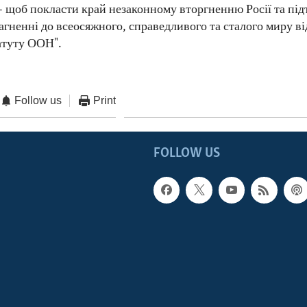
 – щоб покласти край незаконному вторгненню Росії та пі
рагненні до всеосяжного, справедливого та сталого миру в
атуту ООН".
Follow us
Print
FOLLOW US