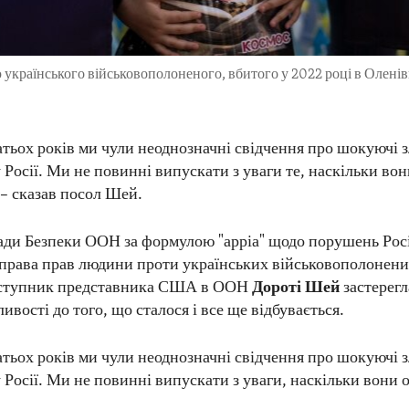
українського військовополоненого, вбитого у 2022 році в Оленівці
атьох років ми чули неоднозначні свідчення про шокуючі 
у Росії. Ми не повинні випускати з уваги те, наскільки вон
 – сказав посол Шей.
Ради Безпеки ООН за формулою "арріа" щодо порушень Рос
права прав людини проти українських військовополонени
заступник представника США в ООН
Дороті Шей
застерег
ливості до того, що сталося і все ще відбувається.
атьох років ми чули неоднозначні свідчення про шокуючі 
у Росії. Ми не повинні випускати з уваги, наскільки вони 