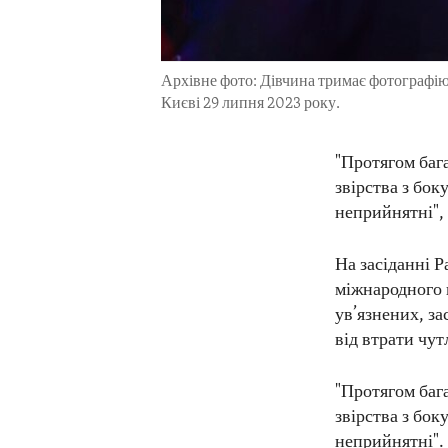
Архівне фото: Дівчина тримає фотографію 
Києві 29 липня 2023 року.
"Протягом баг
звірства з бок
неприйнятні",
На засіданні 
міжнародного 
ув’язнених, 
від втрати чут
"Протягом баг
звірства з бок
неприйнятні".