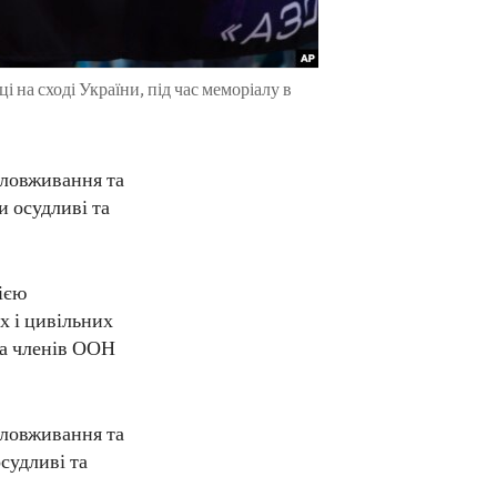
 на сході України, під час меморіалу в
зловживання та
и осудливі та
ією
х і цивільних
ла членів ООН
зловживання та
осудливі та