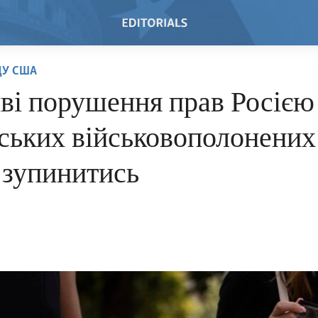
ДУ США
ві порушення прав Росією
ських військовополонених
 зупинитись