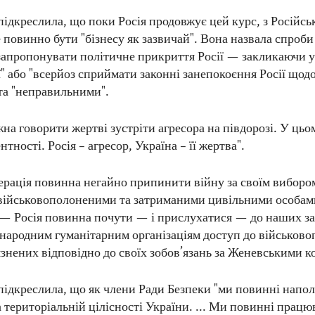
ідкреслила, що поки Росія продовжує цей курс, з Російс
 повинно бути "бізнесу як зазвичай". Вона назвала спроби
запропонувати політичне прикриття Росії — закликаючи у
ї" або "всерйоз сприймати законні занепокоєння Росії щод
та "неправильними".
на говорити жертві зустріти агресора на півдорозі. У цьо
нтності. Росія – агресор, Україна – її жертва".
ерація повинна негайно припинити війну за своїм виборо
військовополоненими та затриманими цивільними особам
— Росія повинна почути — і прислухатися — до наших з
народним гуманітарним організаціям доступ до військово
язнених відповідно до своїх зобов’язань за Женевськими к
ідкреслила, що як члени Ради Безпеки "ми повинні напол
а територіальній цілісності України. ... Ми повинні працю