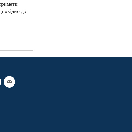
дтримати
ідповідно до