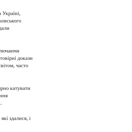
 Україні,
ковського
дали
включаючи
товірні докази
світом, часто
ярно катувати
ення
.
які здалися, і