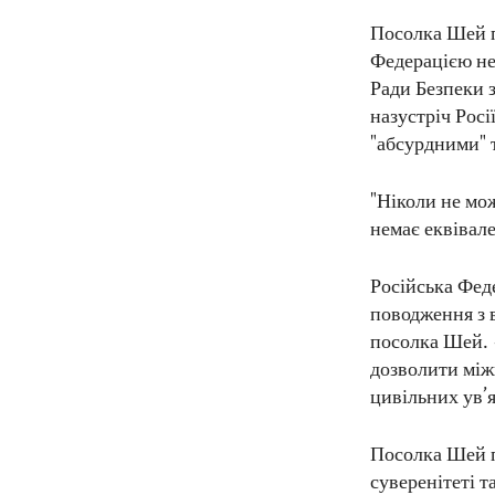
Посолка Шей п
Федерацією не
Ради Безпеки 
назустріч Росі
"абсурдними" 
"Ніколи не мож
немає еквівале
Російська Фед
поводження з 
посолка Шей. 
дозволити між
цивільних ув’
Посолка Шей п
суверенітеті т