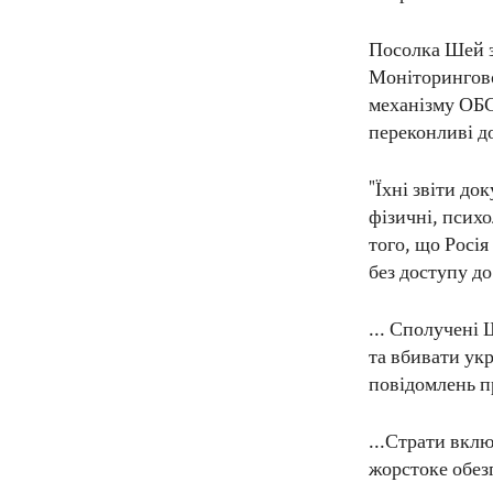
Посолка Шей за
Моніторингово
механізму ОБС
переконливі д
"Їхні звіти д
фізичні, психо
того, що Росія
без доступу до
... Сполучені
та вбивати ук
повідомлень п
...Страти вклю
жорстоке обез