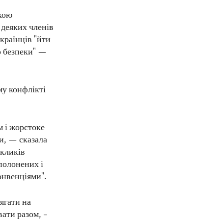
ькою
 деяких членів
країнців "йти
о безпеки" —
му конфлікті
м і жорстоке
и, — сказала
акликів
полонених і
онвенціями".
ягати на
вати разом, –