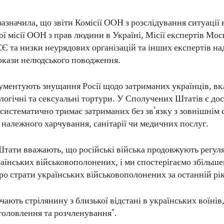
значила, що звіти Комісії ООН з розслідування ситуації в
ї місії ООН з прав людини в Україні, Місії експертів Мос
Є та низки неурядових організацій та інших експертів на
окази нелюдського поводження.
окументують знущання Росії щодо затриманих українців, 
логічні та сексуальні тортури. У Сполучених Штатів є дос
 систематично тримає затриманих без зв’язку з зовнішнім 
 належного харчування, санітарії чи медичних послуг.
 Штати вважають, що російські війська продовжують регул
раїнських військовополонених, і ми спостерігаємо збільш
ро страти українських військовополонених за останній рік
чають стрілянину з близької відстані в українських воїнів, 
головлення та розчленування".