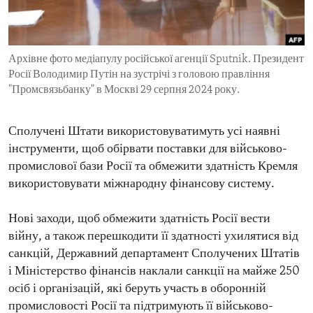
ENVIRONMENT AND HEALTH
IDEALS AND INSTITUTIONS
Архівне фото медіапулу російської агенції Sputnik. Президент
Росії Володимир Путін на зустрічі з головою правління
"Промсвязьбанку" в Москві 29 серпня 2024 року.
Сполучені Штати використовуватимуть усі наявні
інструменти, щоб обірвати поставки для військово-
промислової бази Росії та обмежити здатність Кремля
використовувати міжнародну фінансову систему.
Нові заходи, щоб обмежити здатність Росії вести
війну, а також перешкодити її здатності ухилятися від
санкцій, Державний департамент Сполучених Штатів
і Міністерство фінансів наклали санкції на майже 250
осіб і організацій, які беруть участь в оборонній
промисловості Росії та підтримують її військово-