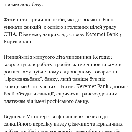
промислову базу.
Фізичні та юридичні особи, які дозволяють Росії
уникати санкцій, є однією з головних цілей уряду
США. Візьмемо, наприклад, справу Keremet Bank у
Киргизстані.
Принаймні з минулого літа чиновники Keremet
координували роботу з російськими чиновниками в
російському публічному акціонерному товаристві
"Промсвязьбанк", банку, який раніше був під
санкціями Сполучених Штатів. Keremet Bank допоміг
Росії обходити санкції, сприяючи транскордонним
платежам від імені російського банку.
Водночас Міністерство фінансів включило до
санкційного переліку низку фізичних та юридичних
осіб за подібні транскордонні схеми обходу санкцій