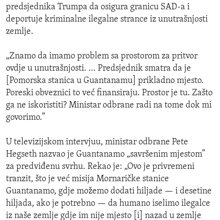
predsjednika Trumpa da osigura granicu SAD-a i
deportuje kriminalne ilegalne strance iz unutrašnjosti
zemlje.
„Znamo da imamo problem sa prostorom za pritvor
ovdje u unutrašnjosti. ... Predsjednik smatra da je
[Pomorska stanica u Guantanamu] prikladno mjesto.
Poreski obveznici to već finansiraju. Prostor je tu. Zašto
ga ne iskoristiti? Ministar odbrane radi na tome dok mi
govorimo.”
U televizijskom intervjuu, ministar odbrane Pete
Hegseth nazvao je Guantanamo „savršenim mjestom”
za predviđenu svrhu. Rekao je: „Ovo je privremeni
tranzit, što je već misija Mornaričke stanice
Guantanamo, gdje možemo dodati hiljade — i desetine
hiljada, ako je potrebno — da humano iselimo ilegalce
iz naše zemlje gdje im nije mjesto [i] nazad u zemlje