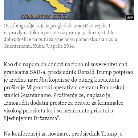
ENVIRONMENT AND HEALTH
IDEALS AND INSTITUTIONS
Ova fotografija koju je pregledala američka vojska i
napravljena tokom posjete uz pratnju prikazuje tablu
dobrodošlice na putu za američku pomorsku stanicu u
Guantanamu, Kuba, 7. aprila 2014.
Kao dio napora da obnovi nacionalni suverenitet nad
granicama SAD-a, predsjednik Donald Trump potpisao
je izvršnu naredbu kojom se do punog kapaciteta
proširuje Migrantski operativni centar u Pomorskoj
stanici Guantanamo. Proširenje će, napisao je,
„omogućiti dodatni prostor za pritvor za kriminalce
visokog prioriteta koji su nezakonito prisutni u
Sjedinjenim Državama”.
Na konferenciji za novinare, predsjednik Trump je