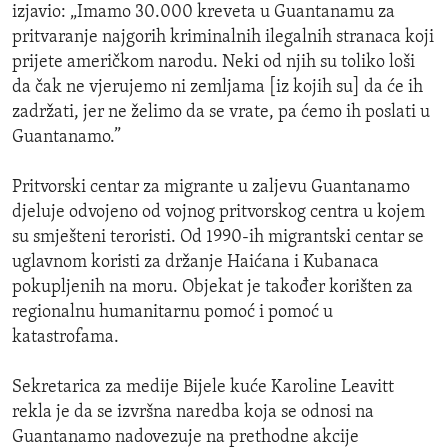
izjavio: „Imamo 30.000 kreveta u Guantanamu za
pritvaranje najgorih kriminalnih ilegalnih stranaca koji
prijete američkom narodu. Neki od njih su toliko loši
da čak ne vjerujemo ni zemljama [iz kojih su] da će ih
zadržati, jer ne želimo da se vrate, pa ćemo ih poslati u
Guantanamo.”
Pritvorski centar za migrante u zaljevu Guantanamo
djeluje odvojeno od vojnog pritvorskog centra u kojem
su smješteni teroristi. Od 1990-ih migrantski centar se
uglavnom koristi za držanje Haićana i Kubanaca
pokupljenih na moru. Objekat je također korišten za
regionalnu humanitarnu pomoć i pomoć u
katastrofama.
Sekretarica za medije Bijele kuće Karoline Leavitt
rekla je da se izvršna naredba koja se odnosi na
Guantanamo nadovezuje na prethodne akcije