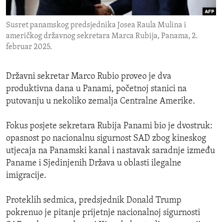
ENVIRONMENT AND HEALTH
Susret panamskog predsjednika Josea Raula Mulina i
IDEALS AND INSTITUTIONS
američkog državnog sekretara Marca Rubija, Panama, 2.
februar 2025.
Državni sekretar Marco Rubio proveo je dva
produktivna dana u Panami, početnoj stanici na
putovanju u nekoliko zemalja Centralne Amerike.
Fokus posjete sekretara Rubija Panami bio je dvostruk:
opasnost po nacionalnu sigurnost SAD zbog kineskog
utjecaja na Panamski kanal i nastavak saradnje između
Paname i Sjedinjenih Država u oblasti ilegalne
imigracije.
Proteklih sedmica, predsjednik Donald Trump
pokrenuo je pitanje prijetnje nacionalnoj sigurnosti