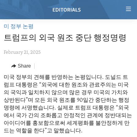
Accessibility
links
Skip
미 정부 논평
to
HOME
트럼프의 외국 원조 중단 행정명령
main
VIDEO
content
February 21, 2025
RADIO
Skip
to
REGIONS
Share
main
TOPICS
AFRICA
미국 정부의 견해를 반영하는 논평입니다. 도널드 트
Navigation
럼프 대통령은 “외국에 대한 원조와 관료주의는 미국
Skip
ARCHIVE
AMERICAS
HUMAN RIGHTS
의 국익과 일치하지 않으며 많은 경우 미국의 가치와
to
ABOUT US
ASIA
SECURITY AND DEFENSE
상반된다”며 모든 외국 원조를 90일간 중단하는 행정
Search
명령에 서명했습니다. 실제로 트럼프 대통령은 “외국
EUROPE
AID AND DEVELOPMENT
FOLLOW US
에서 국가 간의 조화롭고 안정적인 관계에 정반대되는
MIDDLE EAST
DEMOCRACY AND GOVERNANCE
아이디어를 홍보함으로써 세계평화를 불안정하게 만
드는 역할을 한다”고 말했습니다.
ECONOMY AND TRADE