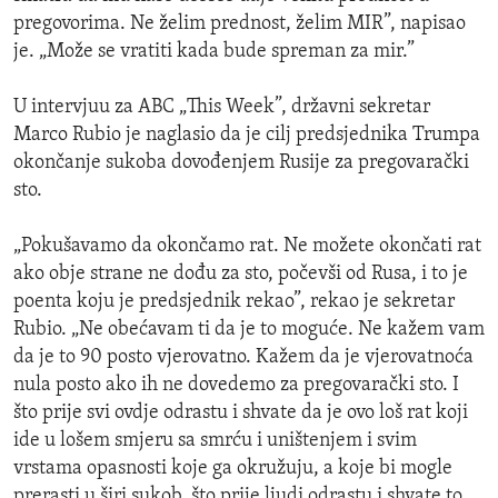
pregovorima. Ne želim prednost, želim MIR”, napisao
je. „Može se vratiti kada bude spreman za mir.”
U intervjuu za ABC „This Week”, državni sekretar
Marco Rubio je naglasio da je cilj predsjednika Trumpa
okončanje sukoba dovođenjem Rusije za pregovarački
sto.
„Pokušavamo da okončamo rat. Ne možete okončati rat
ako obje strane ne dođu za sto, počevši od Rusa, i to je
poenta koju je predsjednik rekao”, rekao je sekretar
Rubio. „Ne obećavam ti da je to moguće. Ne kažem vam
da je to 90 posto vjerovatno. Kažem da je vjerovatnoća
nula posto ako ih ne dovedemo za pregovarački sto. I
što prije svi ovdje odrastu i shvate da je ovo loš rat koji
ide u lošem smjeru sa smrću i uništenjem i svim
vrstama opasnosti koje ga okružuju, a koje bi mogle
prerasti u širi sukob, što prije ljudi odrastu i shvate to,