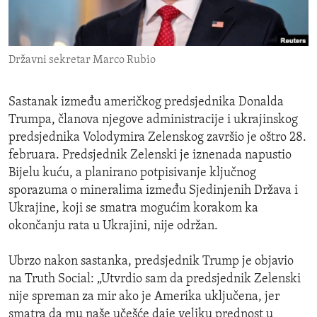
ENVIRONMENT AND HEALTH
IDEALS AND INSTITUTIONS
Državni sekretar Marco Rubio
Sastanak između američkog predsjednika Donalda
Trumpa, članova njegove administracije i ukrajinskog
predsjednika Volodymira Zelenskog završio je oštro 28.
februara. Predsjednik Zelenski je iznenada napustio
Bijelu kuću, a planirano potpisivanje ključnog
sporazuma o mineralima između Sjedinjenih Država i
Ukrajine, koji se smatra mogućim korakom ka
okončanju rata u Ukrajini, nije održan.
Ubrzo nakon sastanka, predsjednik Trump je objavio
na Truth Social: „Utvrdio sam da predsjednik Zelenski
nije spreman za mir ako je Amerika uključena, jer
smatra da mu naše učešće daje veliku prednost u