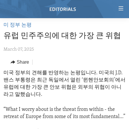
Accessibility
links
Skip
미 정부 논평
to
HOME
유럽 ​​민주주의에 대한 가장 큰 위협
main
VIDEO
content
March 07, 2025
RADIO
Skip
to
REGIONS
Share
main
TOPICS
AFRICA
미국 정부의 견해를 반영하는 논평입니다. 미국의 J.D.
Navigation
밴스 부통령은 최근 독일에서 열린 ‘뮌헨안보회의’에서
Skip
ARCHIVE
AMERICAS
HUMAN RIGHTS
유럽에 대한 가장 큰 안보 위협은 외부의 위협이 아니
to
ABOUT US
ASIA
SECURITY AND DEFENSE
라고 말했습니다.
Search
EUROPE
AID AND DEVELOPMENT
FOLLOW US
“What I worry about is the threat from within - the
MIDDLE EAST
DEMOCRACY AND GOVERNANCE
retreat of Europe from some of its most fundamental…”
ECONOMY AND TRADE