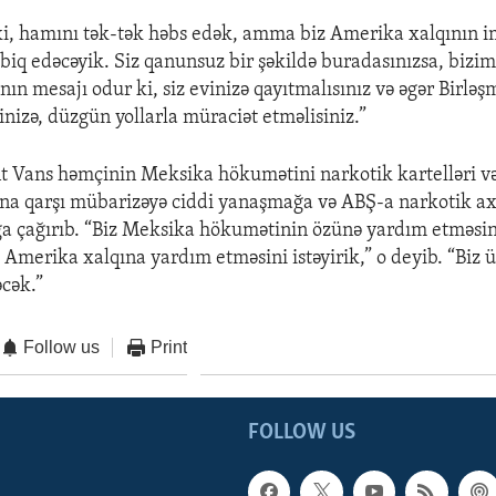
 ki, hamını tək-tək həbs edək, amma biz Amerika xalqının 
tbiq edəcəyik. Siz qanunsuz bir şəkildə buradasınızsa, bizi
ın mesajı odur ki, siz evinizə qayıtmalısınız və əgər Birləş
inizə, düzgün yollarla müraciət etməlisiniz.”
t Vans həmçinin Meksika hökumətini narkotik kartelləri v
na qarşı mübarizəyə ciddi yanaşmağa və ABŞ-a narkotik ax
ağa çağırıb. “Biz Meksika hökumətinin özünə yardım etməs
 Amerika xalqına yardım etməsini istəyirik,” o deyib. “Biz ü
cək.”
Follow us
Print
FOLLOW US