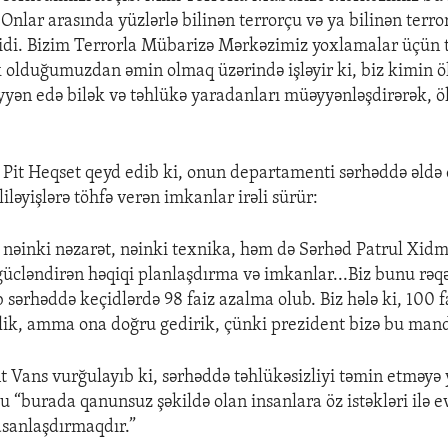
nlar arasında yüzlərlə bilinən terrorçu və ya bilinən terror
 idi. Bizim Terrorla Mübarizə Mərkəzimiz yoxlamalar üçün t
olduğumuzdan əmin olmaq üzərində işləyir ki, biz kimin 
ən edə bilək və təhlükə yaradanları müəyyənləşdirərək, 
 Pit Heqset qeyd edib ki, onun departamenti sərhəddə əldə 
liləyişlərə töhfə verən imkanlar irəli sürür:
 nəinki nəzarət, nəinki texnika, həm də Sərhəd Patrul Xidm
 gücləndirən həqiqi planlaşdırma və imkanlar...Biz bunu rə
 sərhəddə keçidlərdə 98 faiz azalma olub. Biz hələ ki, 100 f
lik, amma ona doğru gedirik, çünki prezident bizə bu mand
t Vans vurğulayıb ki, sərhəddə təhlükəsizliyi təmin etməyə
u “burada qanunsuz şəkildə olan insanlara öz istəkləri ilə e
asanlaşdırmaqdır.”