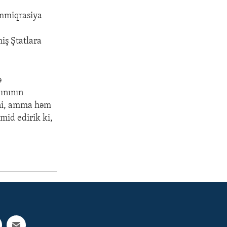
immiqrasiya
m
miş Ştatlara
ə
ınının
ini, amma həm
mid edirik ki,