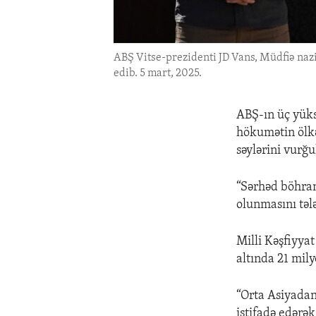
ABŞ Vitse-prezidenti JD Vans, Müdfiə nazi
edib. 5 mart, 2025.
ABŞ-ın üç yüks
hökumətin ölkə
səylərini vurğu
“Sərhəd böhran
olunmasını təl
Milli Kəşfiyya
altında 21 mil
“Orta Asiyadan
istifadə edərə