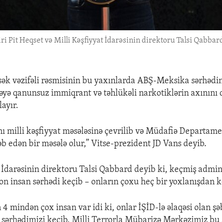
ri Pit Heqset və Milli Kəşfiyyat İdarəsinin direktoru Talsi Qabb
ək vəzifəli rəsmisinin bu yaxınlarda ABŞ-Meksika sərhədin
yə qanunsuz immiqrant və təhlükəli narkotiklərin axınını
layır.
ı milli kəşfiyyat məsələsinə çevrilib və Müdafiə Departame
əb edən bir məsələ olur,” Vitse-prezident JD Vans deyib.
t İdarəsinin direktoru Talsi Qabbard deyib ki, keçmiş admin
yon insan sərhədi keçib – onların çoxu heç bir yoxlanışdan 
 4 mindən çox insan var idi ki, onlar İŞİD-lə əlaqəsi olan ş
k sərhədimizi keçib. Milli Terrorla Mübarizə Mərkəzimiz bu 