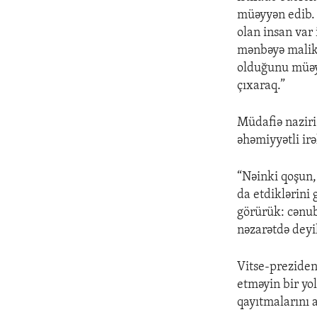
müəyyən edib. O
olan insan var
mənbəyə malik 
olduğunu müəyy
çıxaraq.”
Müdafiə naziri
əhəmiyyətli irə
“Nəinki qoşun,
da etdiklərini
görürük: cənub
nəzarətdə deyi
Vitse-preziden
etməyin bir yol
qayıtmalarını 