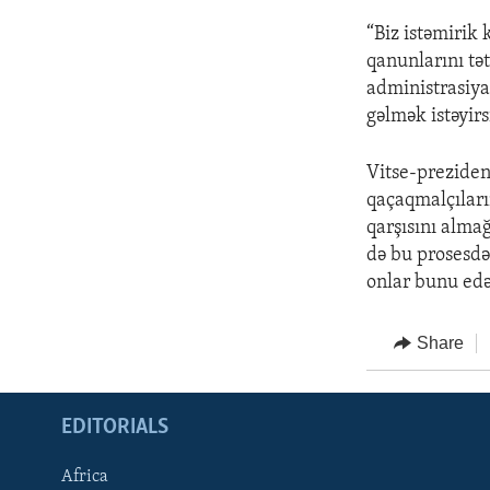
“Biz istəmirik
qanunlarını tə
administrasiyan
gəlmək istəyirs
Vitse-preziden
qaçaqmalçıları
qarşısını alm
də bu prosesdə
onlar bunu edə
Share
EDITORIALS
Africa