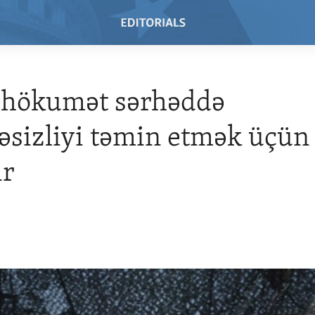
 hökumət sərhəddə
əsizliyi təmin etmək üçün
ir