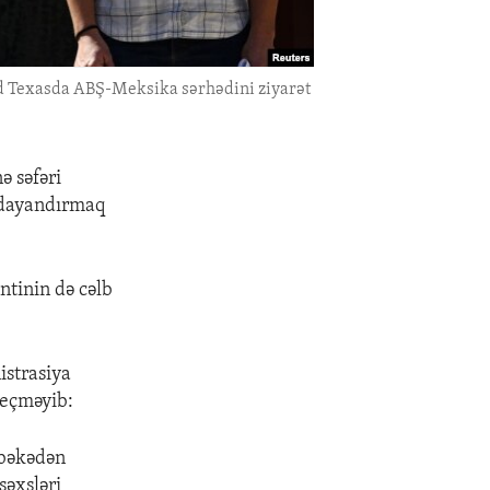
ard Texasda ABŞ-Meksika sərhədini ziyarət
ə səfəri
 dayandırmaq
ntinin də cəlb
istrasiya
keçməyib:
əbəkədən
şəxsləri