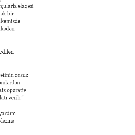
çularla əlaqəsi
ək bir
ölkəmizdə
ölkədən
edilən
ətinin onsuz
qəmlərdən
aiz operativ
atı verib.”
 yardım
vlərinə