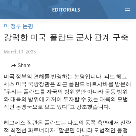
Accessibility
links
Skip
미 정부 논평
to
HOME
강력한 미국-폴란드 군사 관계 구축
main
VIDEO
content
March 10, 2025
RADIO
Skip
to
REGIONS
Share
main
TOPICS
AFRICA
미국 정부의 견해를 반영하는 논평입니다. 피트 헤그
Navigation
세스 미국 국방장관은 최근 폴란드 바르샤바를 방문해
Skip
ARCHIVE
AMERICAS
HUMAN RIGHTS
“우리는 폴란드를 자국의 방위뿐만 아니라 공동 방위
to
ABOUT US
ASIA
SECURITY AND DEFENSE
와 대륙의 방위에 기꺼이 투자할 수 있는 대륙의 모범
Search
적인 동맹국으로 보고 있다”고 강조했습니다.
EUROPE
AID AND DEVELOPMENT
FOLLOW US
MIDDLE EAST
DEMOCRACY AND GOVERNANCE
헤그세스 장관은 폴란드는 나토의 동쪽 측면에서 전략
적 최전선 파트너이자 “말뿐만 아니라 모범적인 동맹
ECONOMY AND TRADE