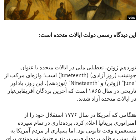
ENVIRONMENT AND HEALTH
IDEALS AND INSTITUTIONS
این دیدگاه رسمی دولت ایالات متحده است:
نوزدهم ژوئن، تعطیلی ملی در ایالات متحده با عنوان
جونتینت (روز آزادی) (Juneteenth) است؛ واژه‌ای مرکب از
"June" (ژوئن) و "Nineteenth" (نوزدهم). این روز، یادآور
تاریخی در سال ۱۸۶۵ است که آخرین بردگان آفریقایی‌تبار
در ایالات متحده آزاد شدند.
هنگامی که آمریکا در سال ۱۷۷۶ استقلال خود را از
امپراتوری بریتانیا اعلام کرد، برده‌داری در تمام سیزده
مستعمره وقت قانونی بود. اما بسیاری از مردم آمریکا به
نادرستی و ظلم برده‌داری پی بردند و جنبش نیرومندی برای