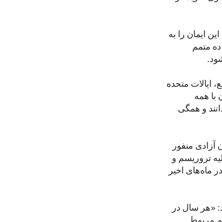
ین ایمان را به
ده متمم
ود.
ع، ایالات متحده
 با همه
دانند و همگی
ن آزادی منفور
یه تروریسم و
ر ماه‌های اخیر
ام کریسمس سال ۲۰۱۷ خود گفته بود: «هر سال در
یم مربوط