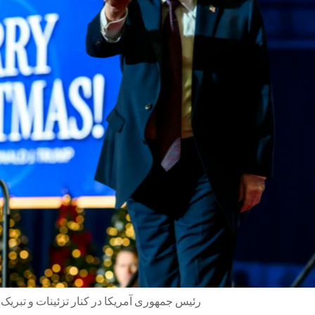
رئیس جمهوری آمریکا در کنار تزئینات و تبریک ک