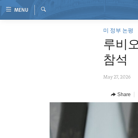
Accessibility
MENU
links
Search
Skip
HOME
미 정부 논평
to
VIDEO
main
루비오
content
RADIO
Skip
참석
REGIONS
to
main
TOPICS
AFRICA
May 27, 2026
Navigation
ARCHIVE
AMERICAS
HUMAN RIGHTS
Skip
to
ABOUT US
Share
ASIA
SECURITY AND DEFENSE
Search
EUROPE
AID AND DEVELOPMENT
MIDDLE EAST
DEMOCRACY AND GOVERNANCE
ECONOMY AND TRADE