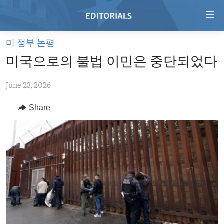
Accessibility
links
Skip
미 정부 논평
to
HOME
미국으로의 불법 이민은 중단되었다
main
VIDEO
content
June 23, 2026
RADIO
Skip
to
REGIONS
Share
main
TOPICS
AFRICA
Navigation
Skip
ARCHIVE
AMERICAS
HUMAN RIGHTS
to
ABOUT US
ASIA
SECURITY AND DEFENSE
Search
EUROPE
AID AND DEVELOPMENT
FOLLOW US
MIDDLE EAST
DEMOCRACY AND GOVERNANCE
ECONOMY AND TRADE