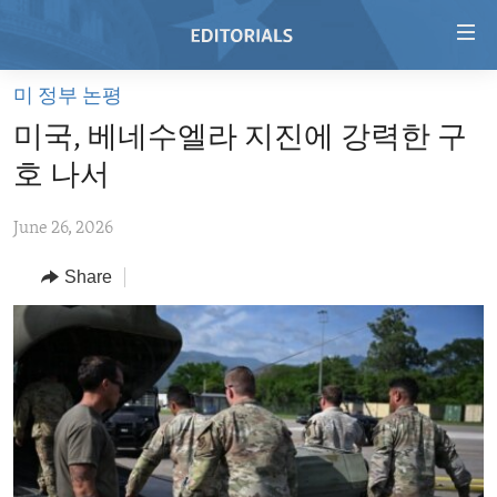
Accessibility
links
Skip
미 정부 논평
to
HOME
미국, 베네수엘라 지진에 강력한 구
main
VIDEO
content
호 나서
RADIO
Skip
to
June 26, 2026
REGIONS
main
Share
TOPICS
AFRICA
Navigation
Skip
ARCHIVE
AMERICAS
HUMAN RIGHTS
to
ABOUT US
ASIA
SECURITY AND DEFENSE
Search
EUROPE
AID AND DEVELOPMENT
FOLLOW US
MIDDLE EAST
DEMOCRACY AND GOVERNANCE
ECONOMY AND TRADE