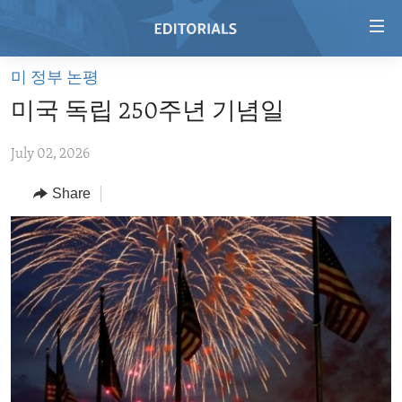
Accessibility
links
Skip
미 정부 논평
to
HOME
미국 독립 250주년 기념일
main
VIDEO
content
July 02, 2026
RADIO
Skip
to
REGIONS
Share
main
TOPICS
AFRICA
Navigation
Skip
ARCHIVE
AMERICAS
HUMAN RIGHTS
to
ABOUT US
ASIA
SECURITY AND DEFENSE
Search
EUROPE
AID AND DEVELOPMENT
FOLLOW US
MIDDLE EAST
DEMOCRACY AND GOVERNANCE
ECONOMY AND TRADE