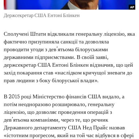
ENVIRONMENT AND HEALTH
Держсекретар США Ентоні Блінкен
IDEALS AND INSTITUTIONS
Сполучені Штати відкликали генеральну ліцензію, яка
фактично призупиняла санкції та дозволяла
проводити угоди з дев’ятьома білоруськими
державними підприємствами. В своїй заяві,
держсекретар США Ентоні Блінкен відзначив, що цей
захід покарання став «наслідком кричущої зневаги до
прав людини з боку білоруської влади».
В 2015 році Міністерство фінансів США видало, а
потім неодноразово розширювало, генеральну
ліцензію, що дозволяє проведення операцій з
дев’ятьома компаніями, через те, що речник
Державного департаменту США Нед Прайс назвав
«істотним прогресом, який на той час відбувся в сфері