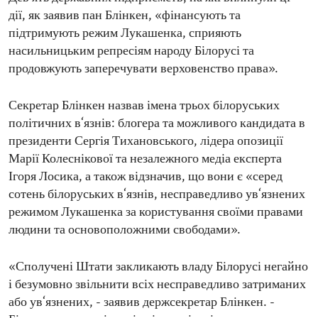
дії, як заявив пан Блінкен, «фінансують та
підтримують режим Лукашенка, сприяють
насильницьким репресіям народу Білорусі та
продовжують заперечувати верховенство права».
Секретар Блінкен назвав імена трьох білоруських
політичних в‘язнів: блогера та можливого кандидата в
президенти Сергія Тихановського, лідера опозиції
Марії Колеснікової та незалежного медіа експерта
Ігоря Лосика, а також відзначив, що вони є «серед
сотень білоруських в‘язнів, несправедливо ув‘язнених
режимом Лукашенка за користування своїми правами
людини та основоположними свободами».
«Сполучені Штати закликають владу Білорусі негайно
і безумовно звільнити всіх несправедливо затриманих
або ув‘язнених, - заявив держсекретар Блінкен. -