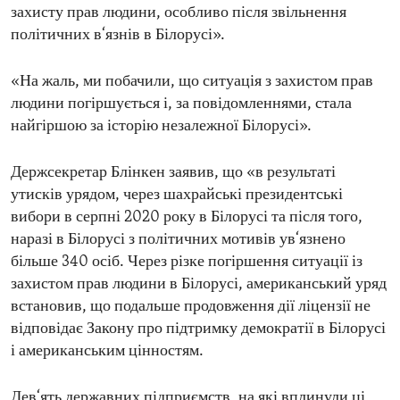
захисту прав людини, особливо після звільнення
політичних в‘язнів в Білорусі».
«На жаль, ми побачили, що ситуація з захистом прав
людини погіршується і, за повідомленнями, стала
найгіршою за історію незалежної Білорусі».
Держсекретар Блінкен заявив, що «в результаті
утисків урядом, через шахрайські президентські
вибори в серпні 2020 року в Білорусі та після того,
наразі в Білорусі з політичних мотивів ув‘язнено
більше 340 осіб. Через різке погіршення ситуації із
захистом прав людини в Білорусі, американський уряд
встановив, що подальше продовження дії ліцензії не
відповідає Закону про підтримку демократії в Білорусі
і американським цінностям.
Дев‘ять державних підприємств, на які вплинули ці