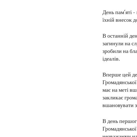
День пам‘яті -
їхній внесок до
В останній де
загинули на сл
зробили на бла
ідеалів.
Вперше цей ден
Громадянської
має на меті вш
закликає грома
вшановувати з
В день першог
Громадянської
незважаючи на 