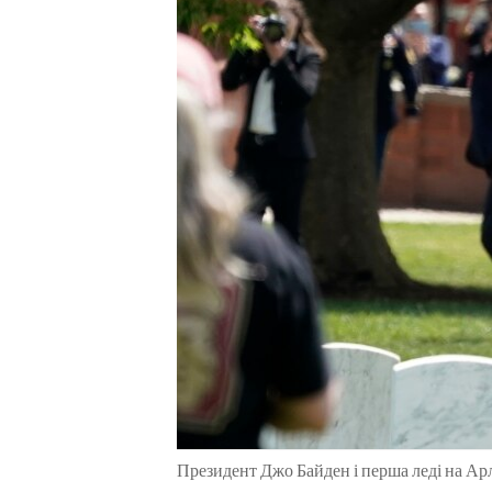
ENVIRONMENT AND HEALTH
IDEALS AND INSTITUTIONS
Президент Джо Байден і перша леді на Ар