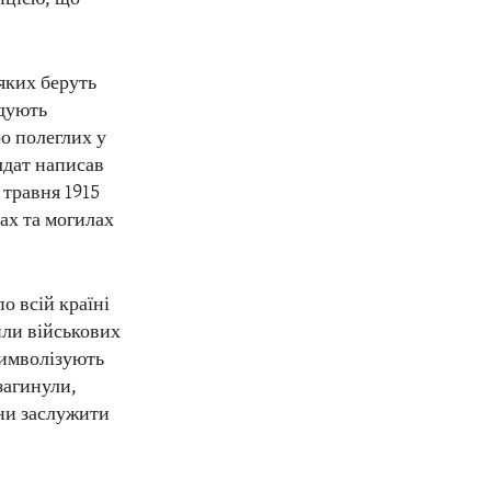
 яких беруть
ідують
о полеглих у
лдат написав
 травня 1915
ах та могилах
о всій країні
или військових
символізують
загинули,
они заслужити