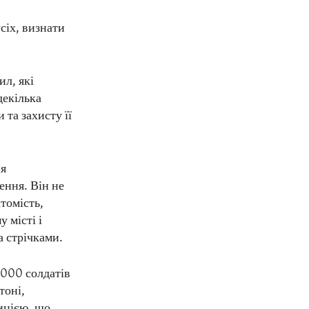
усіх, визнати
л, які
декілька
 та захисту її
ня
ення. Він не
томість,
 місті і
а стрічками.
 000 солдатів
тоні,
дицією, що