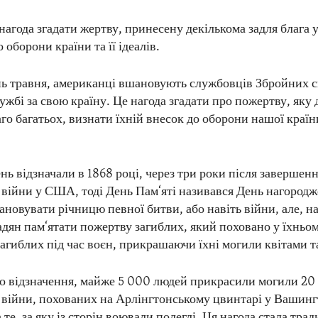
 нагода згадати жертву, принесену декількома задля блага 
 оборони країни та її ідеалів.
нь травня, американці вшановують службовців Збройних си
ужбі за свою країну. Це нагода згадати про пожертву, яку 
го багатьох, визнати їхній внесок до оборони нашої країни
ь відзначали в 1868 році, через три роки після завершен
 війни у США, тоді День Пам‘яті називався День нагородж
ановувати річницю певної битви, або навіть війни, але, на
дян пам‘ятати пожертву загиблих, який поховано у їхньому
агиблих під час воєн, прикрашаючи їхні могили квітами т
о відзначення, майже 5 000 людей прикрасили могили 20
 війни, похованих на Арлінгтонському цвинтарі у Вашинг
те, за яку із сторін воювали полеглі. Ця нагода стала тра