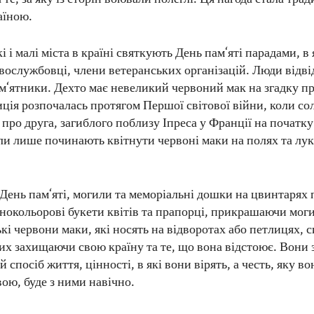
аїною.
і і малі міста в країні святкують День пам‘яті парадами, в
овослужбовці, члени ветеранських організацій. Люди відв
ам‘ятники. Дехто має невеликий червоний мак на згадку пр
иція розпочалась протягом Першої світової війни, коли со
 про друга, загиблого поблизу Іпреса у Франції на початку
оли лише починають квітнути червоні маки на полях та лук
День пам‘яті, могили та меморіальні дошки на цвинтарях п
знокольорові букети квітів та прапорці, прикрашаючи мог
кі червони маки, які носять на відворотах або петлицях, 
лих захищаючи свою країну та те, що вона відстоює. Вони 
 спосіб життя, цінності, в які вони вірять, а честь, яку в
ою, буде з ними навічно.