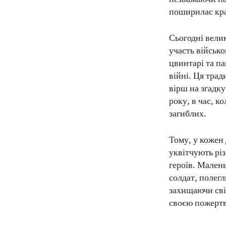
поширилас кр
Сьогодні велик
участь військ
цвинтарі та п
війні. Ця трад
вірш на згадку
року, в час, к
загиблих.
Тому, у кожен 
уквітчують рі
героїв. Малень
солдат, полег
захищаючи свій
своєю пожертв