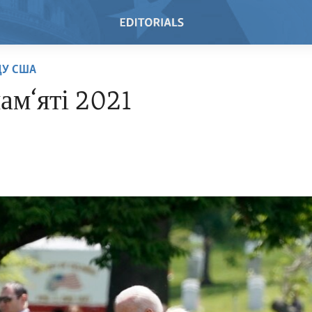
ДУ США
ам‘яті 2021