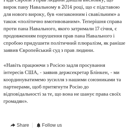
Рада Європи з прав людини дійшла висновку, що
вирок пану Навальному в 2014 році, що є підставою
для нового вироку, був «незаконним і свавільним» а
також «політично вмотивованим». Теперішня справа
проти пана Навального, якого затримали 17 січня, є
продовженням порушення прав пана Навального і
спробою придушити політичний плюралізм, як раніше
заявив Європейський суд з прав людини.
«Навіть працюючи з Росією задля просування
інтересів США, - заявив держсекретар Блінкен, - ми
координуватимемо зусилля з нашими союзниками та
партнерами, щоб притягнути Росію до
відповідальності за те, що вона не шанує права своїх
громадян».
Share
Follow us