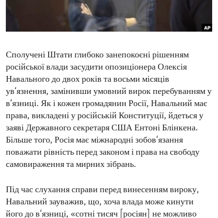
ENVIRONMENT AND HEALTH
IDEALS AND INSTITUTIONS
Сполучені Штати глибоко занепокоєні рішенням
російської влади засудити опозиціонера Олексія
Навального до двох років та восьми місяців
ув‘язнення, замінивши умовний вирок перебуванням у
в‘язниці. Як і кожен громадянин Росії, Навальний має
права, викладені у російській Конституції, йдеться у
заяві Державного секретаря США Ентоні Блінкена.
Більше того, Росія має міжнародні зобов‘язання
поважати рівність перед законом і права на свободу
самовираження та мирних зібрань.
Під час слухання справи перед винесенням вироку,
Навальний зауважив, що, хоча влада може кинути
його до в‘язниці, «сотні тисяч [росіян] не можливо