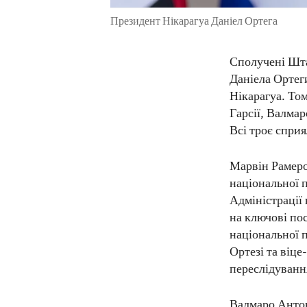
Президент Нікарагуа Даніел Ортега
Сполучені Шта
Даніела Ортег
Нікарагуа. То
Гарсії, Валмар
Всі троє спри
Марвін Рамеро 
національної п
Адміністрації
на ключові пос
національної п
Ортезі та віце
переслідуванн
Валмаро Антон