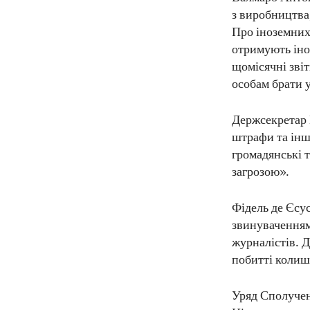
з виробництва
Про іноземних 
отримують іно
щомісячні зві
особам брати 
Держсекретар 
штрафи та інш
громадянські т
загрозою».
Фідель де Єсус
звинуваченням
журналістів. Д
побитті колиш
Уряд Сполучен