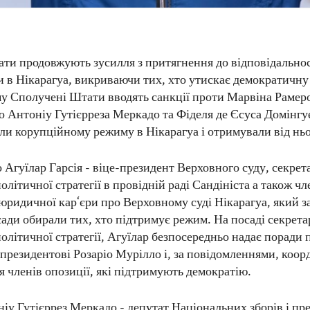
ти продовжують зусилля з притягнення до відповідально
и в Нікарагуа, викриваючи тих, хто утискає демократичн
му Сполучені Штати вводять санкції проти Марвіна Рамер
о Антоніу Гутієрреза Меркадо та Фіделя де Єсуса Домінгу
яли корупційному режиму в Нікарагуа і отримували від ньо
Агуїлар Гарсія - віце-президент Верховного суду, секрета
олітичної стратегії в провідній раді Сандініста а також ч
 юридичної кар‘єри про Верховному суді Нікарагуа, який з
ади обирали тих, хто підтримує режим. На посаді секрета
олітичної стратегії, Агуїлар безпосередньо надає поради 
-президентові Розаріо Мурілло і, за повідомленнями, коо
я членів опозиції, які підтримують демократію.
іу Гутієррез Меркадо - депутат Національних зборів і пре