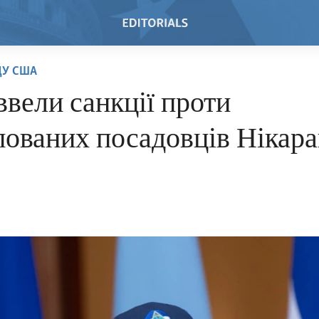
ДУ США
вели санкції проти
ованих посадовців Нікара