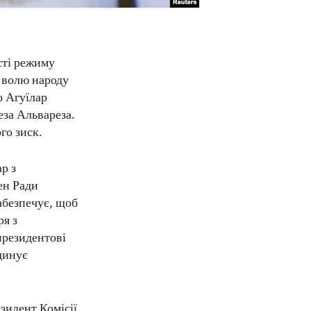
сті режиму
у волю народу
о Агуїлар
еза Альвареза.
го зиск.
р з
лен Ради
абезпечує, щоб
ря з
президентові
рдинує
зидент Комісії