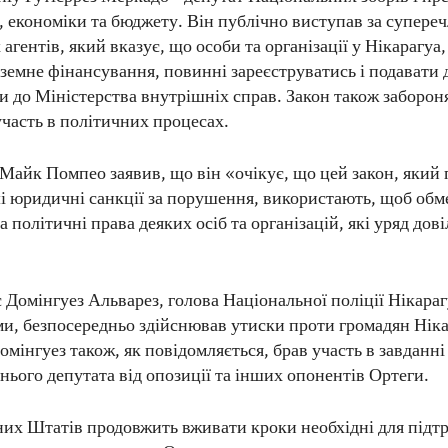
, економіки та бюджету. Він публічно виступав за супере
агентів, який вказує, що особи та організації у Нікарагуа,
земне фінансування, повинні зареєструватись і подавати 
ти до Міністерства внутрішніх справ. Закон також заборон
участь в політичних процесах.
Майк Помпео заявив, що він «очікує, що цей закон, який 
і юридичні санкції за порушення, використають, щоб об
а політичні права деяких осіб та організацій, які уряд дов
 Домінгуез Альварез, голова Національної поліції Нікарагу
и, безпосередньо здійснював утиски проти громадян Ніка
омінгуез також, як повідомляється, брав участь в завданні
нього депутата від опозиції та інших опонентів Ортеги.
их Штатів продовжить вживати кроки необхідні для підт