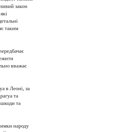
чливий закон
 які
детальні
яє таким
передбачає
межити
ільно вважає
а в Леоні, за
рагуа та
 шкоди та
римки народу