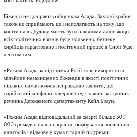
контракти на відбудову.
Біженці не довіряють обіцянкам Асада. Західні країни
також не сприймають це і наполягають на тому, що
кошти на відбудову мають бути наявними лише якщо
всіх політичних в‘язнів буде звільнено, безпеку
сирійців гарантовано і політичний процес в Сирії буде
легітимним.
«Режим Асада за підтримки Росії хоче використати
мільйони незахищених біженців в якості політичних
пішаків, намагаючись неправдиво заявити, що
сирійський конфлікт завершено», - заявив заступник
речника Державного департаменту Кейл Браун.
«Режим Асада відповідальний за смерті більше 500
000 громадян власної країни, бомбування численних
шпиталів і відмову у кума гітарній підтримці