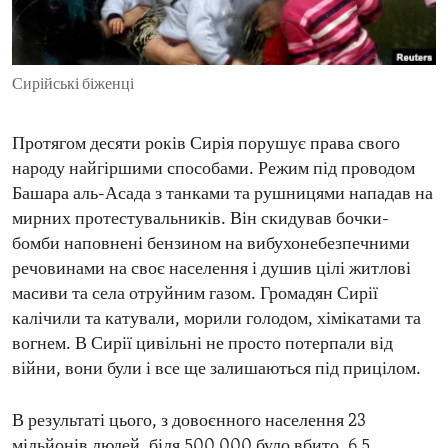
ENVIRONMENT AND HEALTH
IDEALS AND INSTITUTIONS
Сирійські біженці
Протягом десяти років Сирія порушує права свого
народу найгіршими способами. Режим під проводом
Башара аль-Асада з танками та рушницями нападав на
мирних протестувальників. Він скидував бочки-
бомби наповнені бензином на вибухонебезпечними
речовинами на своє населення і душив цілі житлові
масиви та села отруйним газом. Громадян Сирії
калічили та катували, морили голодом, хімікатами та
вогнем. В Сирії цивільні не просто потерпали від
війни, вони були і все ще залишаються під прицілом.
В результаті цього, з довоєнного населення 23
мільйонів людей, біля 500 000 було вбито, 6,5