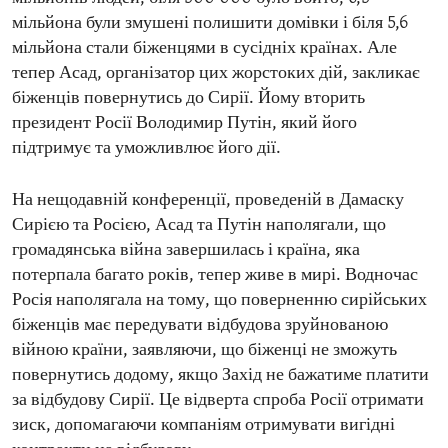
мільйона були змушені полишити домівки і біля 5,6
мільйона стали біженцями в сусідніх країнах. Але
тепер Асад, організатор цих жорстоких дій, закликає
біженців повернутись до Сирії. Йому вторить
президент Росії Володимир Путін, який його
підтримує та уможливлює його дії.
На нещодавній конференції, проведеній в Дамаску
Сирією та Росією, Асад та Путін наполягали, що
громадянська війна завершилась і країна, яка
потерпала багато років, тепер живе в мирі. Водночас
Росія наполягала на тому, що поверненню сирійських
біженців має передувати відбудова зруйнованою
війною країни, заявляючи, що біженці не зможуть
повернутись додому, якщо Захід не бажатиме платити
за відбудову Сирії. Це відверта спроба Росії отримати
зиск, допомагаючи компаніям отримувати вигідні