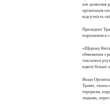
але дозволив р
організація о
відсутність св
Президент Тра
порушення в с
«Щороку Китай
обмеження з р
токсичної ртут
вдвічі більші 
Якщо Організа
Трамп, «вона 
тероризм, пор
людьми, перес