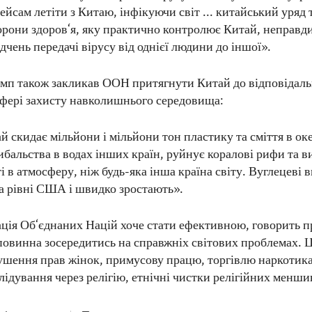
ейсам летіти з Китаю, інфікуючи світ ... китайський уряд 
хорони здоров‘я, яку практично контролює Китай, неправд
ідчень передачі вірусу від однієї людини до іншої».
мп також закликав ООН притягнути Китай до відповідальн
фері захисту навколишнього середовища:
 скидає мільйони і мільйони тон пластику та сміття в ок
ибальства в водах інших країн, руйнує коралові рифи та в
і в атмосферу, ніж будь-яка інша країна світу. Вуглецеві
за рівні США і швидко зростають».
ція Об‘єднаних Націй хоче стати ефективною, говорить п
повинна зосередитись на справжніх світових проблемах. 
ушення прав жінок, примусову працю, торгівлю наркотик
лідування через релігію, етнічні чистки релігійних менши