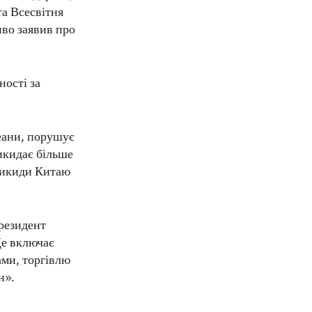
та Всесвітня
иво заявив про
ості за
еани, порушує
икидає більше
 викиди Китаю
резидент
Це включає
ами, торгівлю
н».