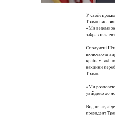
У своїй промо
Трамп вислови
«Ми ведемо за
забрав незліче
Сполучені Шта
включаючи вир
країнам, які п
вакцини переб
Трамп:
«Ми розповсюд
увійдемо до но
Водночас, ліде
президент Тра