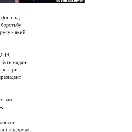
, Дональд
 боротьбу:
русу - який
D-19,
 бути надані
араз три
президент
 і ми
».
голосив
шні подорожі,