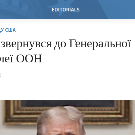
ДУ США
звернувся до Генеральної
леї ООН
0