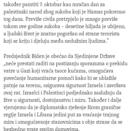
također pamtiti 7. oktobar kao mračan dan za
palestinski narod zbog sukoba koji je Hamas pokrenuo
tog dana. Previše civila pretrpjelo je mnogo previše
tokom ove godine sukoba – desetine hiljada je ubijeno,
a ljudski život je znatno pogoršan od strane terorista
koji se kriju i djeluju među nedužnim ljudima.”
Predsjednik Biden je obećao da Sjedinjene Države
„neće prestati raditi na postizanju sporazuma o prekidu
vatre u Gazi koji vraća taoce kućama, omogućava
povećanje humanitarne pomoći kako bi se ublažile
patnje na terenu, osigurava sigurnost Izraela i završava
ovaj rat. Izraelci i Palestinci podjednako zaslužuju da
žive u sigurnosti, dostojanstvu i miru. Također i dalje
vjerujemo da je diplomatsko rješenje širom granične
regije Izraela i Libana jedini put za vraćanje trajnog
mira i omogućavanje stanovnicima s obje strane da se
bezbedno vrate svojim domovima.