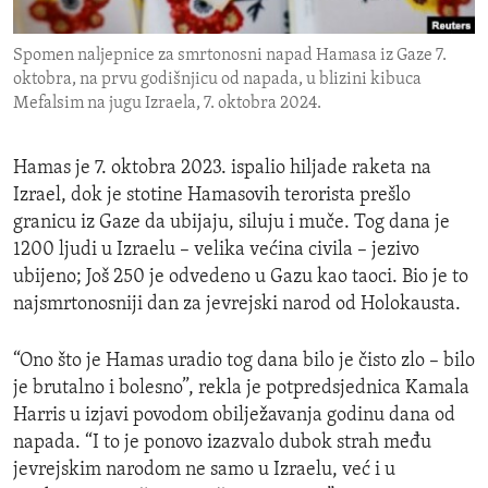
ENVIRONMENT AND HEALTH
Spomen naljepnice za smrtonosni napad Hamasa iz Gaze 7.
IDEALS AND INSTITUTIONS
oktobra, na prvu godišnjicu od napada, u blizini kibuca
Mefalsim na jugu Izraela, 7. oktobra 2024.
Hamas je 7. oktobra 2023. ispalio hiljade raketa na
Izrael, dok je stotine Hamasovih terorista prešlo
granicu iz Gaze da ubijaju, siluju i muče. Tog dana je
1200 ljudi u Izraelu – velika većina civila – jezivo
ubijeno; Još 250 je odvedeno u Gazu kao taoci. Bio je to
najsmrtonosniji dan za jevrejski narod od Holokausta.
“Ono što je Hamas uradio tog dana bilo je čisto zlo – bilo
je brutalno i bolesno”, rekla je potpredsjednica Kamala
Harris u izjavi povodom obilježavanja godinu dana od
napada. “I to je ponovo izazvalo dubok strah među
jevrejskim narodom ne samo u Izraelu, već i u