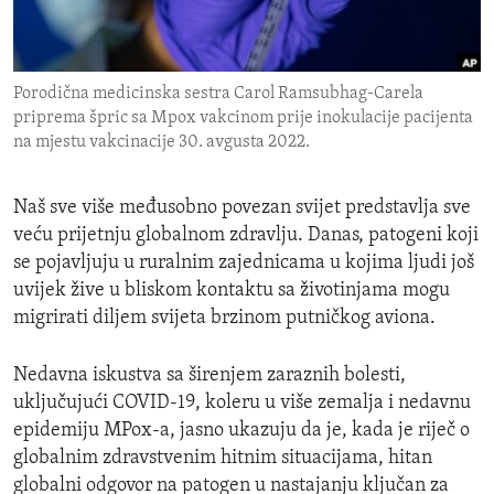
ENVIRONMENT AND HEALTH
IDEALS AND INSTITUTIONS
Porodična medicinska sestra Carol Ramsubhag-Carela
priprema špric sa Mpox vakcinom prije inokulacije pacijenta
na mjestu vakcinacije 30. avgusta 2022.
Naš sve više međusobno povezan svijet predstavlja sve
veću prijetnju globalnom zdravlju. Danas, patogeni koji
se pojavljuju u ruralnim zajednicama u kojima ljudi još
uvijek žive u bliskom kontaktu sa životinjama mogu
migrirati diljem svijeta brzinom putničkog aviona.
Nedavna iskustva sa širenjem zaraznih bolesti,
uključujući COVID-19, koleru u više zemalja i nedavnu
epidemiju MPox-a, jasno ukazuju da je, kada je riječ o
globalnim zdravstvenim hitnim situacijama, hitan
globalni odgovor na patogen u nastajanju ključan za