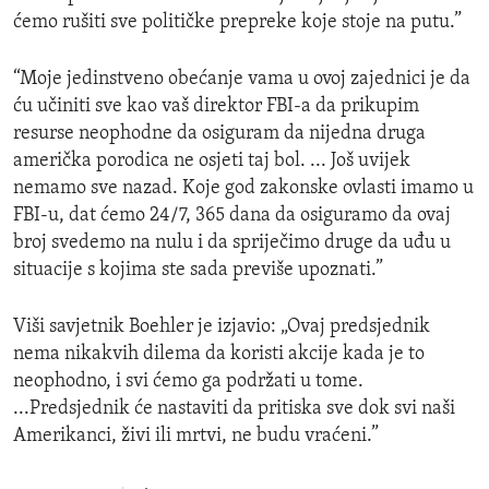
ćemo rušiti sve političke prepreke koje stoje na putu.”
“Moje jedinstveno obećanje vama u ovoj zajednici je da
ću učiniti sve kao vaš direktor FBI-a da prikupim
resurse neophodne da osiguram da nijedna druga
američka porodica ne osjeti taj bol. ... Još uvijek
nemamo sve nazad. Koje god zakonske ovlasti imamo u
FBI-u, dat ćemo 24/7, 365 dana da osiguramo da ovaj
broj svedemo na nulu i da spriječimo druge da uđu u
situacije s kojima ste sada previše upoznati.”
Viši savjetnik Boehler je izjavio: „Ovaj predsjednik
nema nikakvih dilema da koristi akcije kada je to
neophodno, i svi ćemo ga podržati u tome.
...Predsjednik će nastaviti da pritiska sve dok svi naši
Amerikanci, živi ili mrtvi, ne budu vraćeni.”