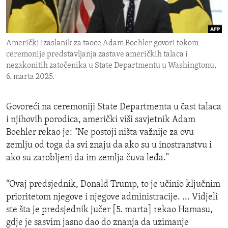
ENVIRONMENT AND HEALTH
IDEALS AND INSTITUTIONS
Američki izaslanik za taoce Adam Boehler govori tokom
ceremonije predstavljanja zastave američkih talaca i
nezakonitih zatočenika u State Departmentu u Washingtonu,
6. marta 2025.
Govoreći na ceremoniji State Departmenta u čast talaca
i njihovih porodica, američki viši savjetnik Adam
Boehler rekao je: "Ne postoji ništa važnije za ovu
zemlju od toga da svi znaju da ako su u inostranstvu i
ako su zarobljeni da im zemlja čuva leđa."
“Ovaj predsjednik, Donald Trump, to je učinio ključnim
prioritetom njegove i njegove administracije. ... Vidjeli
ste šta je predsjednik jučer [5. marta] rekao Hamasu,
gdje je sasvim jasno dao do znanja da uzimanje