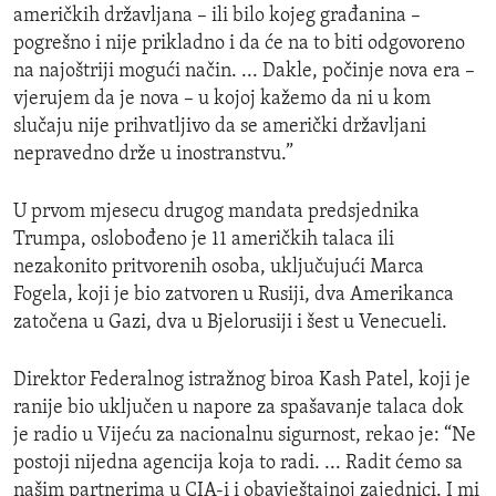
američkih državljana – ili bilo kojeg građanina –
pogrešno i nije prikladno i da će na to biti odgovoreno
na najoštriji mogući način. ... Dakle, počinje nova era –
vjerujem da je nova – u kojoj kažemo da ni u kom
slučaju nije prihvatljivo da se američki državljani
nepravedno drže u inostranstvu.”
U prvom mjesecu drugog mandata predsjednika
Trumpa, oslobođeno je 11 američkih talaca ili
nezakonito pritvorenih osoba, uključujući Marca
Fogela, koji je bio zatvoren u Rusiji, dva Amerikanca
zatočena u Gazi, dva u Bjelorusiji i šest u Venecueli.
Direktor Federalnog istražnog biroa Kash Patel, koji je
ranije bio uključen u napore za spašavanje talaca dok
je radio u Vijeću za nacionalnu sigurnost, rekao je: “Ne
postoji nijedna agencija koja to radi. ... Radit ćemo sa
našim partnerima u CIA-i i obavještajnoj zajednici. I mi