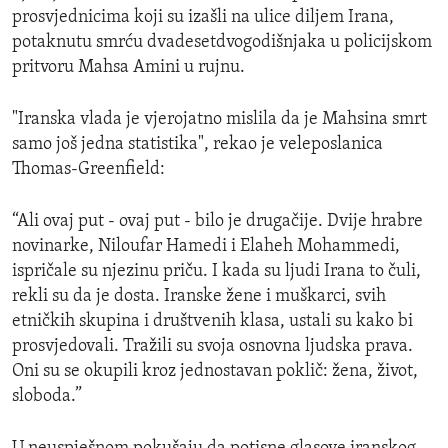
prosvjednicima koji su izašli na ulice diljem Irana,
potaknutu smrću dvadesetdvogodišnjaka u policijskom
pritvoru Mahsa Amini u rujnu.
"Iranska vlada je vjerojatno mislila da je Mahsina smrt
samo još jedna statistika", rekao je veleposlanica
Thomas-Greenfield:
“Ali ovaj put - ovaj put - bilo je drugačije. Dvije hrabre
novinarke, Niloufar Hamedi i Elaheh Mohammedi,
ispričale su njezinu priču. I kada su ljudi Irana to čuli,
rekli su da je dosta. Iranske žene i muškarci, svih
etničkih skupina i društvenih klasa, ustali su kako bi
prosvjedovali. Tražili su svoja osnovna ljudska prava.
Oni su se okupili kroz jednostavan poklič: žena, život,
sloboda.”