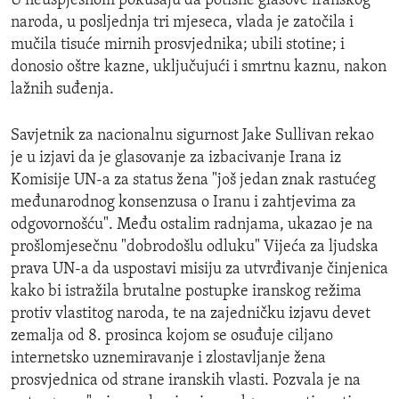
U neuspješnom pokušaju da potisne glasove iranskog
naroda, u posljednja tri mjeseca, vlada je zatočila i
mučila tisuće mirnih prosvjednika; ubili stotine; i
donosio oštre kazne, uključujući i smrtnu kaznu, nakon
lažnih suđenja.
Savjetnik za nacionalnu sigurnost Jake Sullivan rekao
je u izjavi da je glasovanje za izbacivanje Irana iz
Komisije UN-a za status žena "još jedan znak rastućeg
međunarodnog konsenzusa o Iranu i zahtjevima za
odgovornošću". Među ostalim radnjama, ukazao je na
prošlomjesečnu "dobrodošlu odluku" Vijeća za ljudska
prava UN-a da uspostavi misiju za utvrđivanje činjenica
kako bi istražila brutalne postupke iranskog režima
protiv vlastitog naroda, te na zajedničku izjavu devet
zemalja od 8. prosinca kojom se osuđuje ciljano
internetsko uznemiravanje i zlostavljanje žena
prosvjednica od strane iranskih vlasti. Pozvala je na