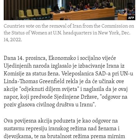
ENVIRONMENT AND HEALTH
IDEALS AND INSTITUTIONS
Countries vote on the removal of Iran from the Commission on
the Status of Women at U.N. headquarters in New York, Dec.
14, 2022.
Dana 14. prosinca, Ekonomsko i socijalno vijeće
Ujedinjenih naroda izglasalo je izbacivanje Irana iz
Komisije za status žena. Veleposlanica SAD-a pri UN-u
Linda-Thomas Greenfield rekla je da će učinak ove
akcije "odjeknuti diljem svijeta" i naglasila da je ovaj
napor, koji predvode Sjedinjene Države, "odgovor na
poziv glasova civilnog društva u Iranu".
Ova povijesna akcija poduzeta je kao odgovor na
sustavnu represiju iranskog režima nad ženama i
djevojkama, te na brutalnost režima prema mirnim