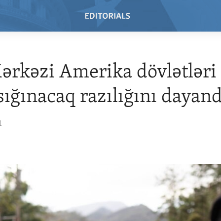
rkəzi Amerika dövlətləri 
 sığınacaq razılığını dayand
1