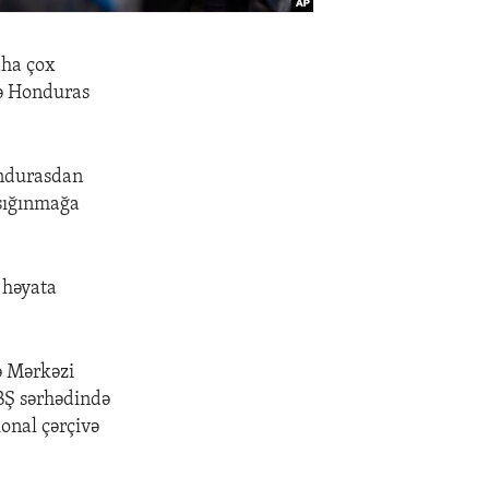
aha çox
və Honduras
.
ondurasdan
 sığınmağa
 həyata
ə Mərkəzi
BŞ sərhədində
ional çərçivə