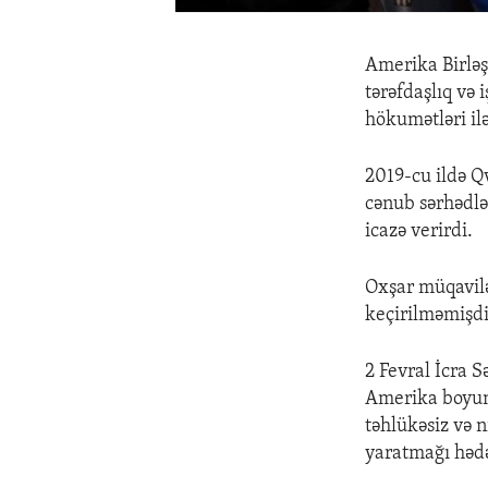
Amerika Birləş
tərəfdaşlıq və
hökumətləri ilə
2019-cu ildə Q
cənub sərhədlə
icazə verirdi.
Oxşar müqavilə
keçirilməmişdi
2 Fevral İcra 
Amerika boyun
təhlükəsiz və n
yaratmağı hədə