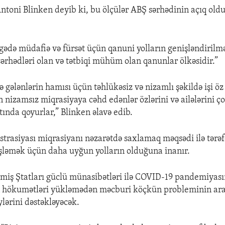
Antoni Blinken deyib ki, bu ölçülər ABŞ sərhədinin açıq ol
gədə müdafiə və fürsət üçün qanuni yolların genişləndirilm
sərhədləri olan və tətbiqi mühüm olan qanunlar ölkəsidir.”
ə gələnlərin hamısı üçün təhlükəsiz və nizamlı şəkildə işi ö
 nizamsız miqrasiyaya cəhd edənlər özlərini və ailələrini ço
ltında qoyurlar,” Blinken əlavə edib.
trasiyası miqrasiyanı nəzarətdə saxlamaq məqsədi ilə tərə
şləmək üçün daha uyğun yolların olduğuna inanır.
miş Ştatları güclü münasibətləri ilə COVID-19 pandemiyası
n hökumətləri yükləmədən məcburi köçkün probleminin ar
ylərini dəstəkləyəcək.