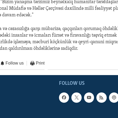
 "Bizim yanaşma tərzimiz beynəlxalq humanitar tərəfdaşlar v
onal Müdafiə və Həllər Çərçivəsi daxilində milli fəaliyyət p
ə davam edəcək."
 və cəzasızlığa qarşı mübarizə, qaçqınları qorumaq öhdəlikl
dəki insanlar və icmaları fürsət və firavanlığı təşviq etmə
birlikdə işləməyə, məcburi köçkünlük və qeyri-qanuni miqra
dan qaldırılması öhdəliklərinə sadiqdir.
Follow us
Print
FOLLOW US