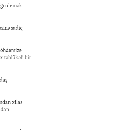
duğu demək
əsinə sadiq
z öhdəmizə
x təhlükəli bir
fdaş
ndan xilas
adan