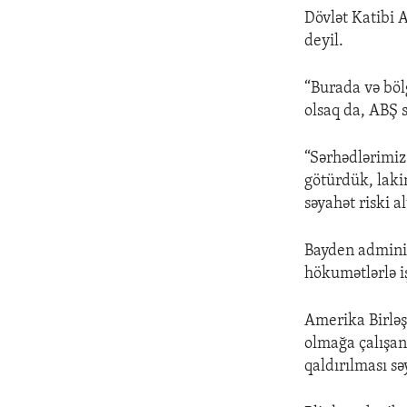
Dövlət Katibi 
deyil.
“Burada və böl
olsaq da, ABŞ 
“Sərhədlərimiz
götürdük, lakin
səyahət riski a
Bayden adminis
hökumətlərlə i
Amerika Birləş
olmağa çalışa
qaldırılması sə