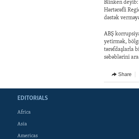
Blinken deyib:
Hərtərəfli Regi
dəstək verməy
ABŞ korrupsiya
yetirmək, bölgə
tərəfdaşlarla 
səbəblərini ara
Share
EDITORIALS
Africa
Asia
Americas