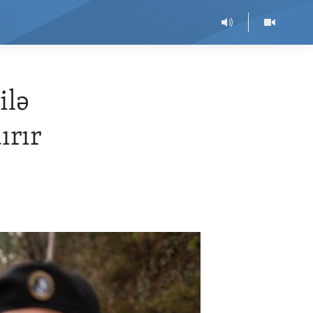
ilə
ırır