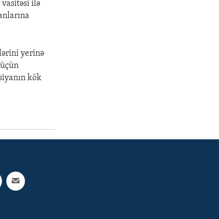
asitəsi ilə
lanlarına
ərini yerinə
k üçün
siyanın kök