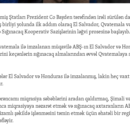
miş Ştatları Prezident Co Bayden tərəfindən irəli sürülən d
 iş birliyi yolunda ilk addım olaraq El Salvador, Qvatemala 
 Sığınacaq Kooperativ Sazişlərinin ləğvi prosesinə başlayıb
vatemala ilə imzalanan müqavilə ABŞ-ın El Salvador və H
rini keçənlərin sığınacaq almalarından əvvəl Qvatemalaya
lər El Salvador və Honduras ilə imzalanmış, lakin heç vaxt
r.
Sərəncamı miqrasiya səbəblərini aradan qaldırmaq, Şimali v
ca miqrasiyaya nəzarət etmək və sığınacaq axtaranların A
izamlı şəkildə işlənməsini təmin etmək üçün əhatəli bir reg
fləyir.