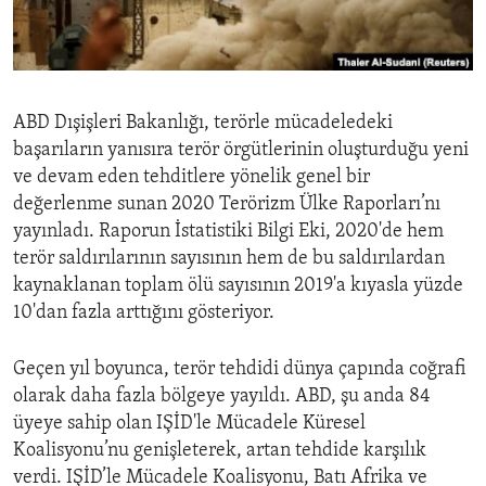
ENVIRONMENT AND HEALTH
IDEALS AND INSTITUTIONS
ABD Dışişleri Bakanlığı, terörle mücadeledeki
başarıların yanısıra terör örgütlerinin oluşturduğu yeni
ve devam eden tehditlere yönelik genel bir
değerlenme sunan 2020 Terörizm Ülke Raporları’nı
yayınladı. Raporun İstatistiki Bilgi Eki, 2020'de hem
terör saldırılarının sayısının hem de bu saldırılardan
kaynaklanan toplam ölü sayısının 2019'a kıyasla yüzde
10'dan fazla arttığını gösteriyor.
Geçen yıl boyunca, terör tehdidi dünya çapında coğrafi
olarak daha fazla bölgeye yayıldı. ABD, şu anda 84
üyeye sahip olan IŞİD'le Mücadele Küresel
Koalisyonu’nu genişleterek, artan tehdide karşılık
verdi. IŞİD’le Mücadele Koalisyonu, Batı Afrika ve