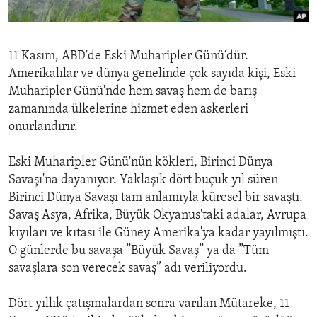
ENVIRONMENT AND HEALTH
IDEALS AND INSTITUTIONS
11 Kasım, ABD'de Eski Muharipler Günü‘dür.
Amerikalılar ve dünya genelinde çok sayıda kişi, Eski
Muharipler Günü'nde hem savaş hem de barış
zamanında ülkelerine hizmet eden askerleri
onurlandırır.
Eski Muharipler Günü'nün kökleri, Birinci Dünya
Savaşı'na dayanıyor. Yaklaşık dört buçuk yıl süren
Birinci Dünya Savaşı tam anlamıyla küresel bir savaştı.
Savaş Asya, Afrika, Büyük Okyanus'taki adalar, Avrupa
kıyıları ve kıtası ile Güney Amerika'ya kadar yayılmıştı.
O günlerde bu savaşa ”Büyük Savaş” ya da ”Tüm
savaşlara son verecek savaş” adı veriliyordu.
Dört yıllık çatışmalardan sonra varılan Mütareke, 11