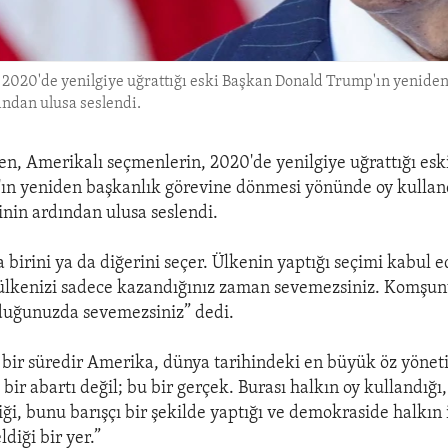
 2020'de yenilgiye uğrattığı eski Başkan Donald Trump'ın yenid
ından ulusa seslendi.
en, Amerikalı seçmenlerin, 2020'de yenilgiye uğrattığı esk
ın yeniden başkanlık görevine dönmesi yönünde oy kullan
inin ardından ulusa seslendi.
 birini ya da diğerini seçer. Ülkenin yaptığı seçimi kabul e
 ülkenizi sadece kazandığınız zaman sevemezsiniz. Komşu
lduğunuzda sevemezsiniz” dedi.
n bir süredir Amerika, dünya tarihindeki en büyük öz yöne
bir abartı değil; bu bir gerçek. Burası halkın oy kullandığı
tiği, bunu barışçı bir şekilde yaptığı ve demokraside halkın
diği bir yer.”