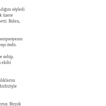
dığını söyledi
ak üzere
etti. Biden,
u kampanyanın
ayı övdü.
e sahip,
 ekibi
lıklarını
birbiriyle
oruz. Birçok