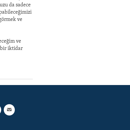
nuzu da sadece
pabileceğimizi
 görmek ve
eceğim ve
bir iktidar