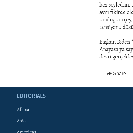
kez söyledim,
aynı fikirde o
umduğum şey, b
tansiyonu düşü
Başkan Biden 
Anayasa'ya say
devri gerçekleş
Share
EDITORIALS
Africa
Asia
Americas