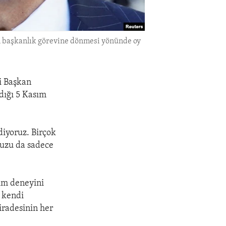
en başkanlık görevine dönmesi yönünde oy
i Başkan
dığı 5 Kasım
diyoruz. Birçok
nuzu da sadece
tim deneyini
, kendi
 iradesinin her