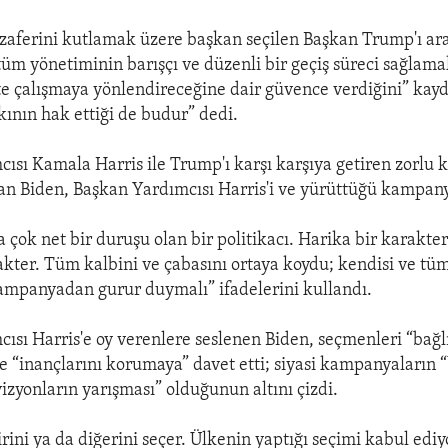
zaferini kutlamak üzere başkan seçilen Başkan Trump'ı ara
tüm yönetiminin barışçı ve düzenli bir geçiş süreci sağlam
kte çalışmaya yönlendireceğine dair güvence verdiğini” kayd
ının hak ettiği de budur” dedi.
ısı Kamala Harris ile Trump'ı karşı karşıya getiren zorl
n Biden, Başkan Yardımcısı Harris'i ve yürüttüğü kampany
 çok net bir duruşu olan bir politikacı. Harika bir karakter
akter. Tüm kalbini ve çabasını ortaya koydu; kendisi ve tüm
ampanyadan gurur duymalı” ifadelerini kullandı.
ısı Harris'e oy verenlere seslenen Biden, seçmenleri “bağlı
 “inançlarını korumaya” davet etti; siyasi kampanyaların “
izyonların yarışması” olduğunun altını çizdi.
rini ya da diğerini seçer. Ülkenin yaptığı seçimi kabul ediy