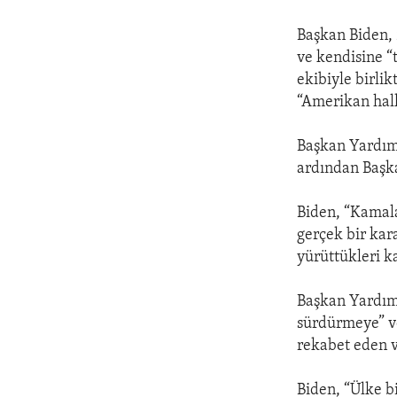
Başkan Biden, 
ve kendisine “
ekibiyle birli
“Amerikan halk
Başkan Yardımc
ardından Başka
Biden, “Kamala
gerçek bir kar
yürüttükleri k
Başkan Yardımc
sürdürmeye” ve
rekabet eden v
Biden, “Ülke bi