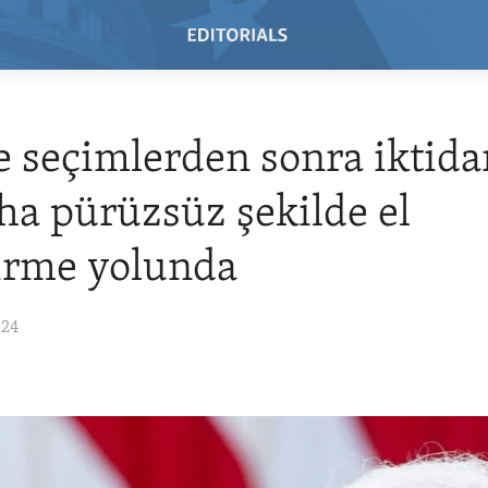
 seçimlerden sonra iktidar
ha pürüzsüz şekilde el
irme yolunda
024