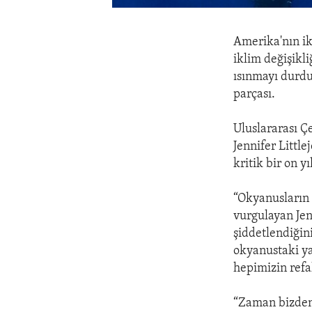
Amerika'nın ik
iklim değişikl
ısınmayı durdu
parçası.
Uluslararası Ç
Jennifer Littl
kritik bir on y
“Okyanusların 
vurgulayan Jenn
şiddetlendiğin
okyanustaki ya
hepimizin refah
“Zaman bizden 