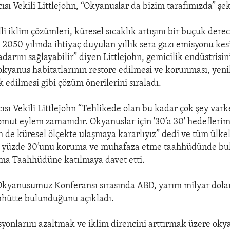
sı Vekili Littlejohn, “Okyanuslar da bizim tarafımızda” şe
 iklim çözümleri, küresel sıcaklık artışını bir buçuk derec
 2050 yılında ihtiyaç duyulan yıllık sera gazı emisyonu kes
adarını sağlayabilir” diyen Littlejohn, gemicilik endüstris
 okyanus habitatlarının restore edilmesi ve korunması, yeni
k edilmesi gibi çözüm önerilerini sıraladı.
sı Vekili Littlejohn “Tehlikede olan bu kadar çok şey vark
somut eylem zamanıdır. Okyanuslar için '30‘a 30' hedefler
de küresel ölçekte ulaşmaya kararlıyız” dedi ve tüm ülke
az yüzde 30’unu koruma ve muhafaza etme taahhüdünde b
a Taahhüdüne katılmaya davet etti.
Okyanusumuz Konferansı sırasında ABD, yarım milyar dola
hhütte bulunduğunu açıkladı.
syonlarını azaltmak ve iklim direncini arttırmak üzere oky