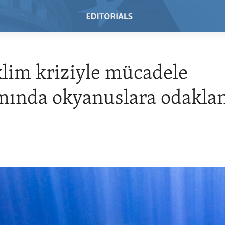
lim kriziyle mücadele
ında okyanuslara odaklan