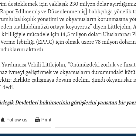
ini desteklemek için yaklaşık 230 milyon dolar ayırdığımı
 Rapor Edilmemiş ve Düzenlenmemiş] balıkçılığa yönelik t
rumlu balıkçılık yönetimi ve okyanusların korunmasına yö
 eden taahhüdümüzü ortaya koyuyoruz” diyen Littlejohn, 
kirliliğiyle mücadele için 14,5 milyon doları Uluslararası P
n Verme İşbirliği (EPPIC) için olmak üzere 78 milyon doları
nduklarını aktardı.
n Yardımcısı Vekili Littlejohn, “Önümüzdeki zorluk ve fırsa
lmaz ivmeyi geliştirmek ve okyanusların durumundaki köt
ektir: Birlikte çalışmaya devam edelim. Şimdi okyanuslar i
 dedi.
rleşik Devletleri hükümetinin görüşlerini yansıtan bir yazı
Follow us
Print