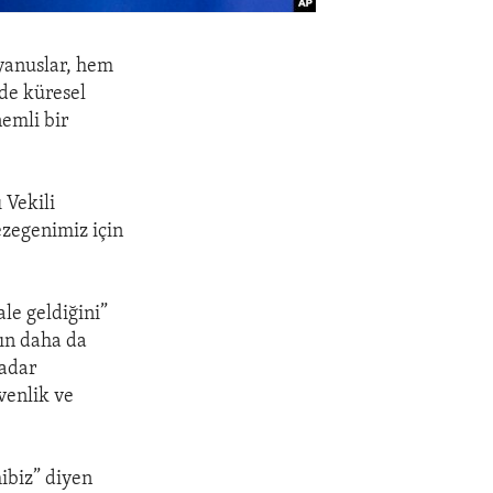
yanuslar, hem
 de küresel
emli bir
 Vekili
zegenimiz için
le geldiğini”
rın daha da
kadar
venlik ve
ibiz” diyen