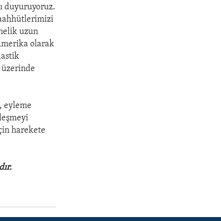
zı duyuruyoruz.
aahhütlerimizi
nelik uzun
Amerika olarak
lastik
n üzerinde
t, eyleme
üleşmeyi
çin harekete
dır.