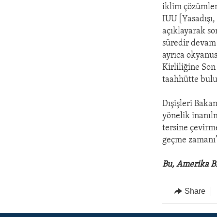
iklim çözümler
IUU [Yasadışı,
açıklayarak so
süredir devam
ayrıca okyanus 
Kirliliğine So
taahhütte bulu
Dışişleri Baka
yönelik inanı
tersine çevirm
geçme zamanı”
Bu, Amerika Bi
Share