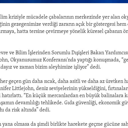
lim kriziyle mücadele çabalarının merkezinde yer alan ok
iğinin gezegenimize verdiği zararın açık bir göstergesi hem
rmaya, hatta tersine çevirmeye yönelik küresel çabanın ön
evre ve Bilim İşlerinden Sorumlu Dışişleri Bakan Yardımcısı
ejohn, Okyanusumuz Konferansı'nda yaptığı konuşmada, “ge
ıldayız ve zaman bizim aleyhimize işliyor” dedi.
her geçen gün daha sıcak, daha asitli ve daha az üretken ha
ifer Littlejohn, deniz seviyelerinin yükseldiğini, fırtınala
i hatırlattı. “En küçük mercanlardan en büyük balinalara 
şamın devamlılığı tehlikede. Gıda güvenliği, ekonomik gü
ı da risk altında” dedi.
yana olmasa da şimdi birlikte harekete geçme gücüne sah