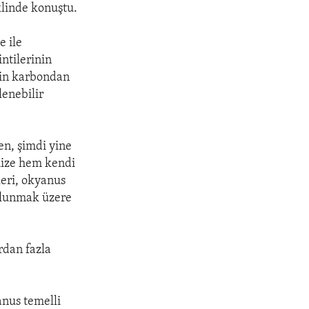
klinde konuştu.
e ile
intilerinin
inin karbondan
lenebilir
en, şimdi yine
imize hem kendi
leri, okyanus
ulunmak üzere
rdan fazla
anus temelli