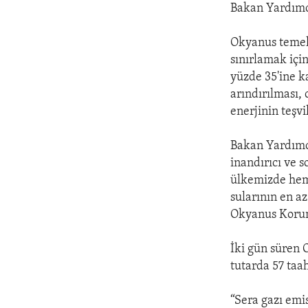
Bakan Yardımcı
Okyanus temelli
sınırlamak için
yüzde 35'ine k
arındırılması,
enerjinin teşvi
Bakan Yardımcı
inandırıcı ve 
ülkemizde hem 
sularının en 
Okyanus Korum
İki gün süren 
tutarda 57 taa
“Sera gazı emi