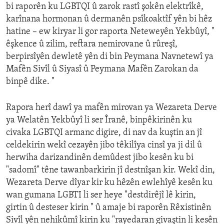
bi raporên ku LGBTQI û zarok rastî şokên elektrîkê,
karînana hormonan û dermanên psîkoaktîf yên bi hêz
hatine – ew kiryar li gor raporta Neteweyên Yekbûyî, "
êşkence û zilim, reftara nemirovane û rûreşî,
berpirsîyên dewletê yên di bin Peymana Navnetewî ya
Mafên Sivîl û Siyasî û Peymana Mafên Zarokan da
binpê dike. "
Rapora herî dawî ya mafên mirovan ya Wezareta Derve
ya Welatên Yekbûyî li ser Îranê, binpêkirinên ku
civaka LGBTQI armanc digire, di nav da kuştin an jî
celdekirin wekî cezayên jibo têkilîya cinsî ya ji dil û
herwiha darizandinên demûdest jibo kesên ku bi
"sadomî" têne tawanbarkirin jî destnîşan kir. Wekî din,
Wezareta Derve dîyar kir ku hêzên ewlehîyê kesên ku
wan gumana LGBTI li ser heye "destdirêjî lê kirin,
girtin û desteser kirin " û amaje bi raporên Rêxistinên
Sivîl yên nehikûmî kirin ku "rayedaran givaştin li kesên