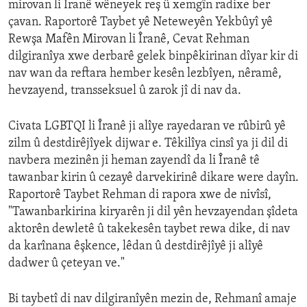
mirovan li Îranê wêneyek reş û xemgîn radixe ber
çavan. Raportorê Taybet yê Neteweyên Yekbûyî yê
Rewşa Mafên Mirovan li Îranê, Cevat Rehman
dilgiranîya xwe derbarê gelek binpêkirinan dîyar kir di
nav wan da reftara hember kesên lezbîyen, nêramê,
hevzayend, transseksuel û zarok jî di nav da.
Civata LGBTQI li Îranê ji alîye rayedaran ve rûbirû yê
zilm û destdirêjîyek dijwar e. Têkilîya cinsî ya ji dil di
navbera mezinên ji heman zayendî da li Îranê tê
tawanbar kirin û cezayê darvekirinê dikare were dayîn.
Raportorê Taybet Rehman di rapora xwe de nivîsî,
"Tawanbarkirina kiryarên ji dil yên hevzayendan şîdeta
aktorên dewletê û takekesên taybet rewa dike, di nav
da karînana êşkence, lêdan û destdirêjîyê ji alîyê
dadwer û çeteyan ve."
Bi taybetî di nav dilgiranîyên mezin de, Rehmanî amaje