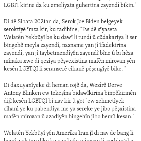
LGBTI kirine da ku emelîyata guhertina zayendî bikin."
Di 4ê Sibata 2021an da, Serok Joe Biden belgeyek
seroktîyê îmza kir, ku radihîne, "Ew dê sîyaseta
Welatên Yekbûyî be ku dawî li tundî û cûdakariya li ser
bingehê meyla zayendî, nasname yan jî îfadekirina
zayendî, yan jî taybetmendîyên zayendî bîne û bi hêza
mînaka xwe di qezîya pêşvexistina mafên mirovan yên
kesên LGBTQI li seranserê cîhanê pêşengîyê bike. "
Di daxuyanîyeke di heman rojê da, Wezîrê Derve
Antony Blinken ew tekoşîna bidawîkirina binpêkirinên
dijî kesên LGBTQI bi nav kir û got "ew zehmetîyek
cîhanî ye ku pabendîya me ya sereke ye jibo pêşxistina
mafên mirovan û azadiyên bingehîn jibo hemû kesan."
Welatên Yekbûyî yên Amerîka Îran jî di nav de bang li