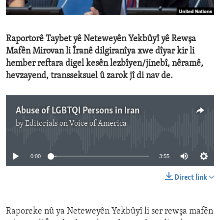
ENVIRONMENT AND HEALTH
IDEALS AND INSTITUTIONS
Raportorê Taybet yê Neteweyên Yekbûyî yê Rewşa
Mafên Mirovan li Îranê dilgiranîya xwe dîyar kir li
hember reftara digel kesên lezbîyen/jinebî, nêramê,
hevzayend, transseksuel û zarok jî di nav de.
Abuse of LGBTQI Persons in Iran
by
Editorials on Voice of America
No media source currently available
0:00
3:55
Direct link
Raporeke nû ya Neteweyên Yekbûyî li ser rewşa mafên