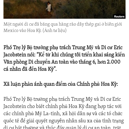
ENVIRONMENT AND HEALTH
IDEALS AND INSTITUTIONS
Một người di cư đã băng qua hàng rào dây thép gai ở biên giới
Mexico vào Hoa Kỳ. (Ảnh tư liệu)
Phó Trợ lý Bộ trưởng phụ trách Trung Mỹ và Di cư Eric
Jacobstein nói: “Kể từ khi chúng tôi triển khai sáng kiến
Văn phòng Di chuyển An toàn vào tháng 6, hơn 2.000
cá nhân đã đến Hoa Kỳ”.
Xã luận phản ánh quan điểm của Chính phủ Hoa Kỳ:
Phó Trợ lý Bộ trưởng phụ trách Trung Mỹ và Di cư Eric
Jacobstein cho biết chính phủ Hoa Kỳ đang hợp tác với
các chính phủ Mỹ La-tinh, xã hội dân sự và các tổ chức
quốc tế để giải quyết nguyên nhân sâu xa của tình trạng
di cư bất thường và thúc đẩy quản lý di cư an toàn, trật